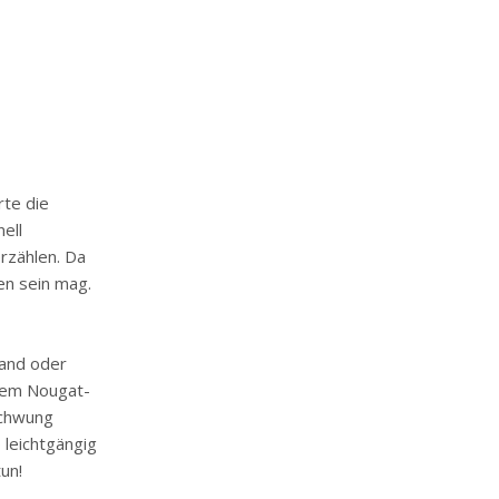
rte die
ell
rzählen. Da
en sein mag.
Wand oder
 dem Nougat-
Schwung
 leichtgängig
un!