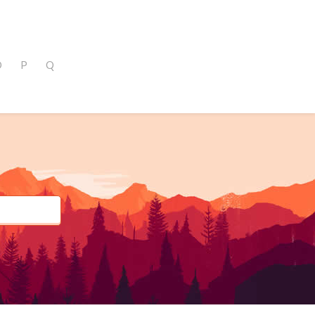
O
P
Q