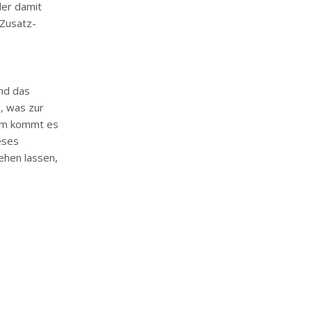
er damit
 Zusatz-
nd das
, was zur
dem kommt es
eses
hen lassen,