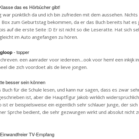
Klasse das es Hörbücher gibt!
g war pünktlich da und ich bin zufrieden mit dem aussehen. Nichts
e Box zum Geburtstag bekommen, da er das Buch bereits hat es 
is auf die erste Seite :D Er ist nicht so die Leseratte. Hat sich s
gleicht im Auto angefangen zu hören.
gloop
- topper
chreven. een aanrader voor iedereen....ook voor hem! een inkijk in
neel die zich voordoet als de lieve jongen.
tte besser sein können
 Buch für die Schule lesen, und kann nur sagen, dass es zwar seh
geschrieben ist, aber die Hauptfigur Jakob wirklich widersprüchlich
 ist er beispielsweise ein eigentlich sehr schlauer Junge, der sic
er Sprche bedient, die sehr gezwungen wirkt und absolut nicht z
 Einwandfreier TV-Empfang