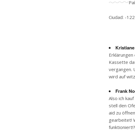
Pa
Ciudad: -122
Kristiane
Erklärungen 
Kassette das
vergangen. U
wird auf wi
Frank No
Also ich kau
stell den Of
aid zu öffne
gearbeitet! 
funktioniert