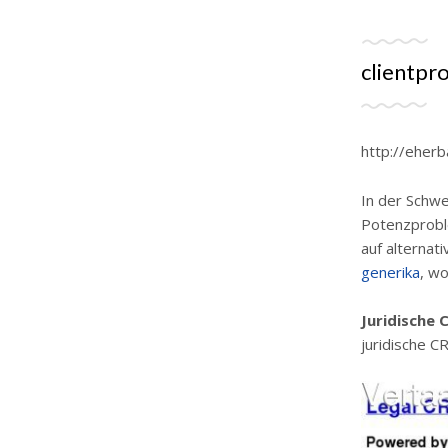
clientpr
http://eherb
In der Schwe
Potenzprobl
auf alternat
generika
, w
Juridische
juridische 