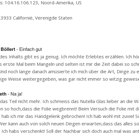
ís: 104.16.106.123, Noord-Amerika, US
.3933 Californië, Verenigde Staten
 Böllert
- Einfach gut
des Inhalts gibt es ja genug. Ich möchte Erlebtes erzählen. Ich hö
 erste Mal beim Mangeln und selten ist mir die Zeit dabei so schn
nd noch lange danach amüsierte ich mich über die Art, Dinge zu e
tzige Weise weitergegeben, was gar nicht immer so witzig gewes
eth
- Na ja!
f das Teil nicht mehr. Ich schmeiss das Nutella Glas lieber an die 
en so hoch,dass die Folie wegbrennt! Beim Versuch die Folie mit
n hab ich mir das Handgelenk gebrochen! Ich hab wohl mit zuviel 
Wer kann auch von solch neuen Dingen erwarten,dass das alles so
!? Ich habs verschenkt! Soll der Nachbar sich doch auch mal was ant