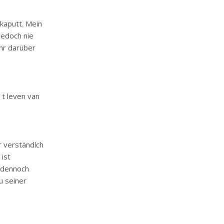
 kaputt. Mein
jedoch nie
ehr darüber
 t leven van
r verständlch
 ist
h dennoch
u seiner