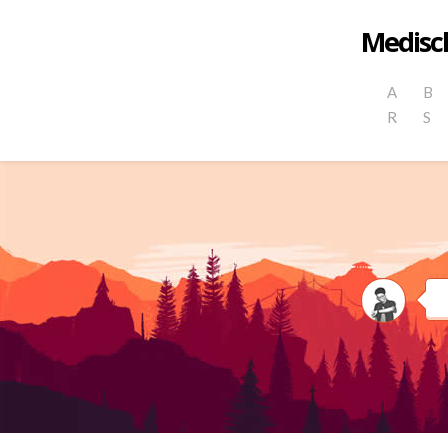
Medisch
A
B
R
S