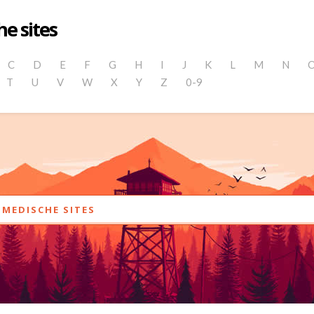
e sites
C
D
E
F
G
H
I
J
K
L
M
N
T
U
V
W
X
Y
Z
0-9
MEDISCHE SITES