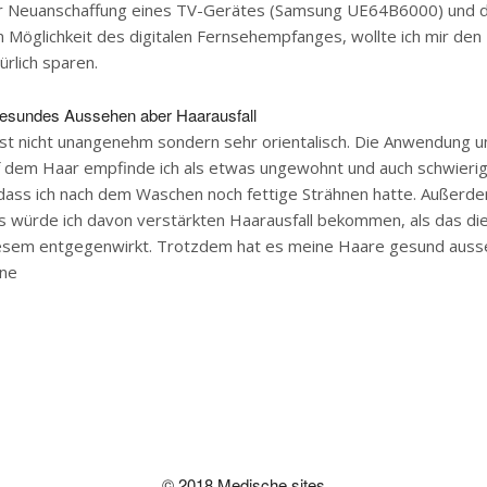
r Neuanschaffung eines TV-Gerätes (Samsung UE64B6000) und d
Möglichkeit des digitalen Fernsehempfanges, wollte ich mir den
ürlich sparen.
esundes Aussehen aber Haarausfall
st nicht unangenehm sondern sehr orientalisch. Die Anwendung u
f dem Haar empfinde ich als etwas ungewohnt und auch schwierig
 dass ich nach dem Waschen noch fettige Strähnen hatte. Außer
ls würde ich davon verstärkten Haarausfall bekommen, als das di
sem entgegenwirkt. Trotzdem hat es meine Haare gesund ausse
rne
© 2018 Medische sites