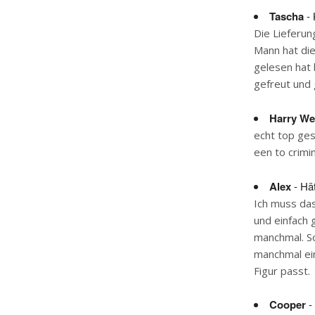
Tascha
- 
Die Lieferun
Mann hat di
gelesen hat b
gefreut und 
Harry We
echt top ges
een to crimi
Alex
- Hä
Ich muss das
und einfach 
manchmal. So
manchmal ein
Figur passt.
Cooper
-