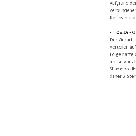
Aufgrund de
verbundenen 
Receiver nat
Co.Di
- G
Der Geruch i
Verteilen au
Folge hatte
mir so vor a
Shampoo die
daher 3 Ste