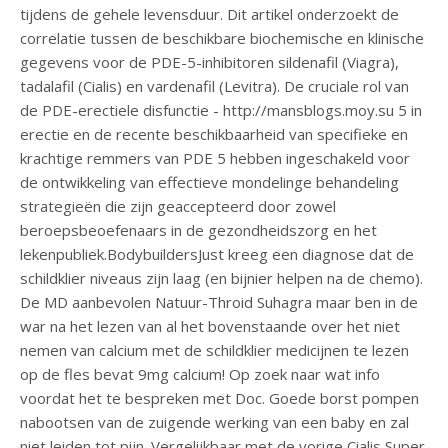
tijdens de gehele levensduur. Dit artikel onderzoekt de
correlatie tussen de beschikbare biochemische en klinische
gegevens voor de PDE-5-inhibitoren sildenafil (Viagra),
tadalafil (Cialis) en vardenafil (Levitra). De cruciale rol van
de PDE-erectiele disfunctie - http://mansblogs.moy.su 5 in
erectie en de recente beschikbaarheid van specifieke en
krachtige remmers van PDE 5 hebben ingeschakeld voor
de ontwikkeling van effectieve mondelinge behandeling
strategieën die zijn geaccepteerd door zowel
beroepsbeoefenaars in de gezondheidszorg en het
lekenpubliek.BodybuildersJust kreeg een diagnose dat de
schildklier niveaus zijn laag (en bijnier helpen na de chemo).
De MD aanbevolen Natuur-Throid Suhagra maar ben in de
war na het lezen van al het bovenstaande over het niet
nemen van calcium met de schildklier medicijnen te lezen
op de fles bevat 9mg calcium! Op zoek naar wat info
voordat het te bespreken met Doc. Goede borst pompen
nabootsen van de zuigende werking van een baby en zal
niet leiden tot pijn. Vergelijkbaar met de vorige Cialis Super