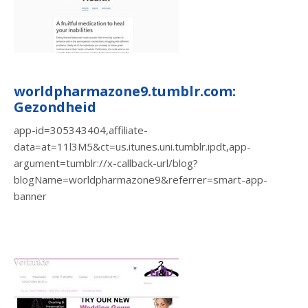
worldpharmazone9.tumblr.com:
Gezondheid
app-id=305343404,affiliate-
data=at=11l3M5&ct=us.itunes.uni.tumblr.ipdt,app-
argument=tumblr://x-callback-url/blog?
blogName=worldpharmazone9&referrer=smart-app-
banner