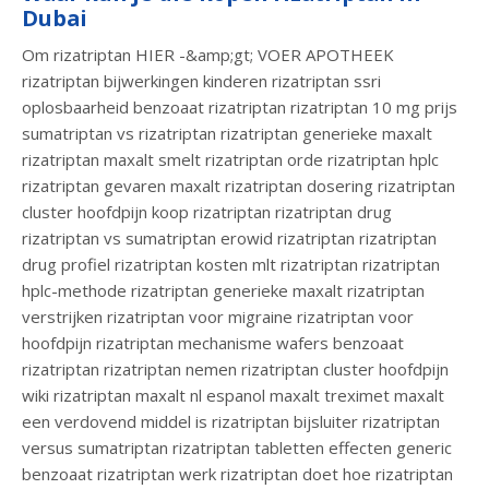
Dubai
Om rizatriptan HIER -&amp;gt; VOER APOTHEEK
rizatriptan bijwerkingen kinderen rizatriptan ssri
oplosbaarheid benzoaat rizatriptan rizatriptan 10 mg prijs
sumatriptan vs rizatriptan rizatriptan generieke maxalt
rizatriptan maxalt smelt rizatriptan orde rizatriptan hplc
rizatriptan gevaren maxalt rizatriptan dosering rizatriptan
cluster hoofdpijn koop rizatriptan rizatriptan drug
rizatriptan vs sumatriptan erowid rizatriptan rizatriptan
drug profiel rizatriptan kosten mlt rizatriptan rizatriptan
hplc-methode rizatriptan generieke maxalt rizatriptan
verstrijken rizatriptan voor migraine rizatriptan voor
hoofdpijn rizatriptan mechanisme wafers benzoaat
rizatriptan rizatriptan nemen rizatriptan cluster hoofdpijn
wiki rizatriptan maxalt nl espanol maxalt treximet maxalt
een verdovend middel is rizatriptan bijsluiter rizatriptan
versus sumatriptan rizatriptan tabletten effecten generic
benzoaat rizatriptan werk rizatriptan doet hoe rizatriptan