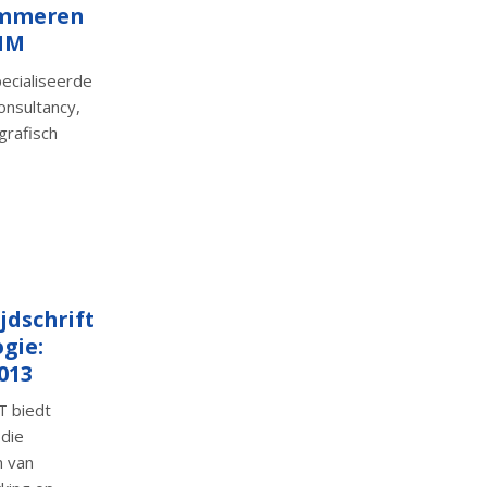
ammeren
 MM
ecialiseerde
nsultancy,
grafisch
jdschrift
gie:
013
T biedt
 die
m van