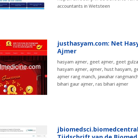
accountants in Wetsteen
justhasyam.com: Net Has
Ajmer
hasyam ajmer, geet ajmer, geet gulza
hasyam ajmer, ajmer, hust hasyam, ge
ajmer rang manch, jawahar rangmanch
bihari gaur ajmer, ras bihari ajmer
jbiomedsci.biomedcentra
Tijdschrift van de Biomed