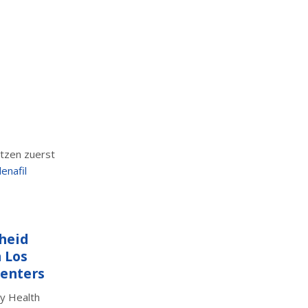
tzen zuerst
denafil
dheid
 Los
Centers
y Health