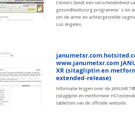
Centers biedt een verscheidenheid v
gezondheidszorg programma ' s en act
om de arme en achtergestelde segm
Los Angeles
janumetxr.com.hotsited.
www.janumetxr.com JA
XR (sitagliptin en metfor
extended-release)
Informatie krijgen over de JANUMET
(sitagliptin en metformine HCl extend
tabletten van de officiële website.