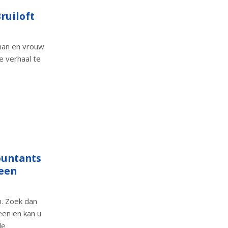
ruiloft
 man en vrouw
e verhaal te
ountants
teen
n. Zoek dan
teen en kan u
de