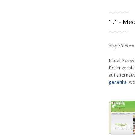
"J" - Med
http://eherb
In der Schwe
Potenzprobl
auf alternat
generika
, w