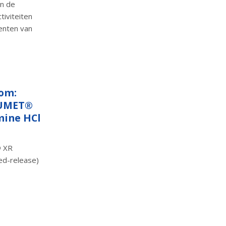
an de
iviteiten
enten van
com:
NUMET®
mine HCl
® XR
ed-release)