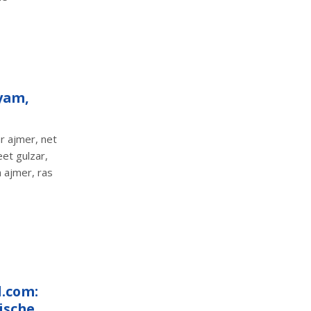
yam,
r ajmer, net
et gulzar,
 ajmer, ras
l.com:
ische