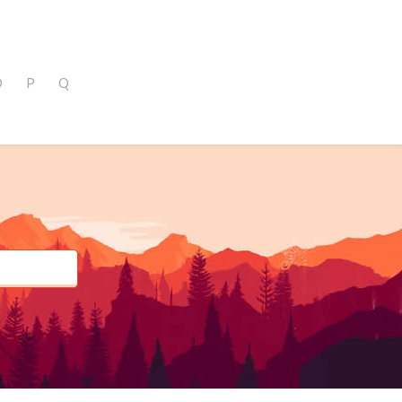
O
P
Q