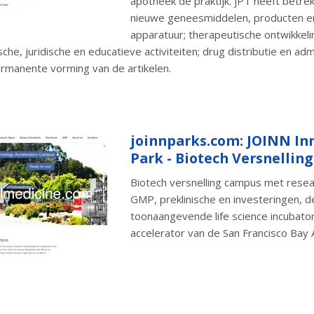
apotheek de praktijk. jPT heeft betre
nieuwe geneesmiddelen, producten e
apparatuur; therapeutische ontwikkeli
che, juridische en educatieve activiteiten; drug distributie en adm
rmanente vorming van de artikelen.
joinnparks.com: JOINN In
Park - Biotech Versnellin
Biotech versnelling campus met resea
GMP, preklinische en investeringen, d
toonaangevende life science incubato
accelerator van de San Francisco Bay 