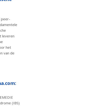
 peer-
undamentele
sche
t leveren
he
oor het
en van de
na.com:
 REMEDIE
ndrome (IBS)