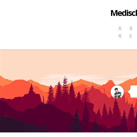
Medisch
A
B
R
S