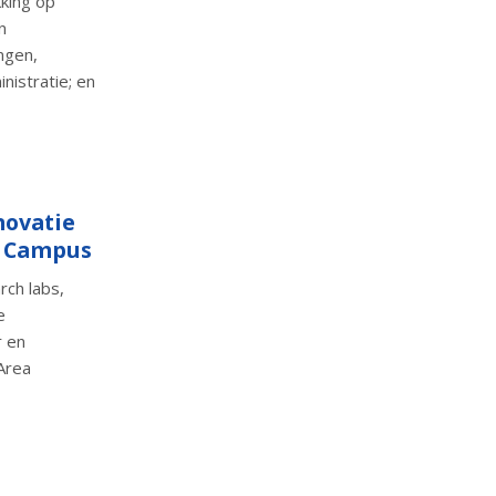
kking op
n
ngen,
inistratie; en
novatie
g Campus
rch labs,
e
r en
Area