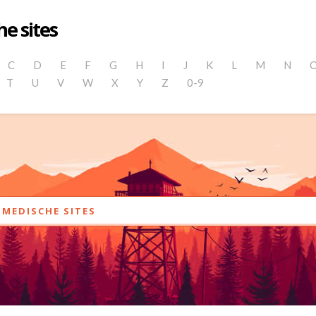
e sites
C
D
E
F
G
H
I
J
K
L
M
N
T
U
V
W
X
Y
Z
0-9
MEDISCHE SITES