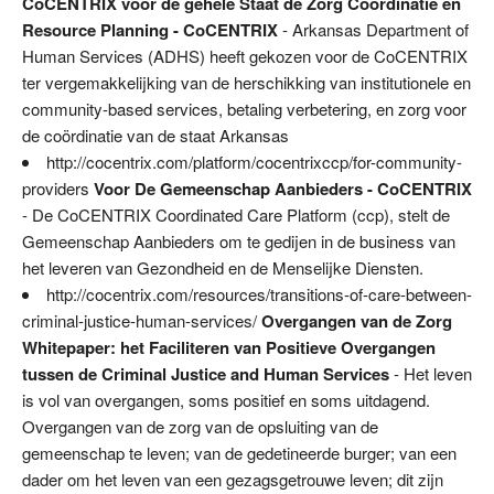
CoCENTRIX voor de gehele Staat de Zorg Coördinatie en
Resource Planning - CoCENTRIX
- Arkansas Department of
Human Services (ADHS) heeft gekozen voor de CoCENTRIX
ter vergemakkelijking van de herschikking van institutionele en
community-based services, betaling verbetering, en zorg voor
de coördinatie van de staat Arkansas
http://cocentrix.com/platform/cocentrixccp/for-community-
providers
Voor De Gemeenschap Aanbieders - CoCENTRIX
- De CoCENTRIX Coordinated Care Platform (ccp), stelt de
Gemeenschap Aanbieders om te gedijen in de business van
het leveren van Gezondheid en de Menselijke Diensten.
http://cocentrix.com/resources/transitions-of-care-between-
criminal-justice-human-services/
Overgangen van de Zorg
Whitepaper: het Faciliteren van Positieve Overgangen
tussen de Criminal Justice and Human Services
- Het leven
is vol van overgangen, soms positief en soms uitdagend.
Overgangen van de zorg van de opsluiting van de
gemeenschap te leven; van de gedetineerde burger; van een
dader om het leven van een gezagsgetrouwe leven; dit zijn