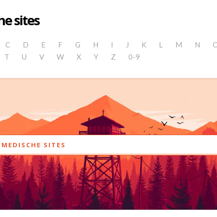
e sites
C
D
E
F
G
H
I
J
K
L
M
N
T
U
V
W
X
Y
Z
0-9
MEDISCHE SITES