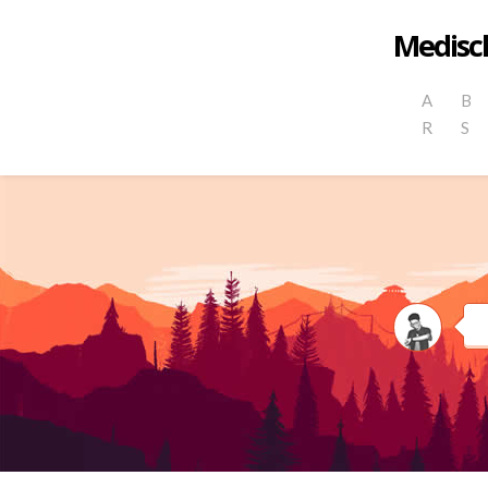
Medisch
A
B
R
S