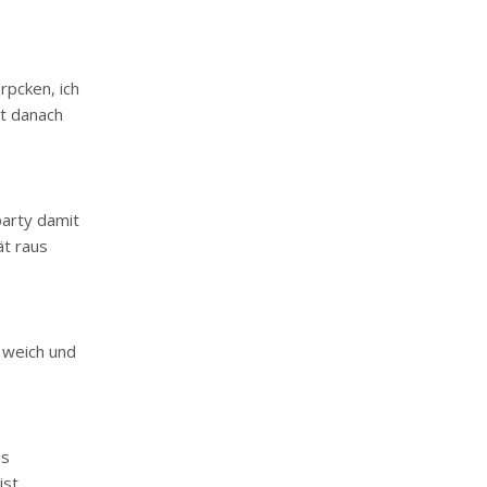
erpcken, ich
rt danach
party damit
ät raus
 weich und
is
st.