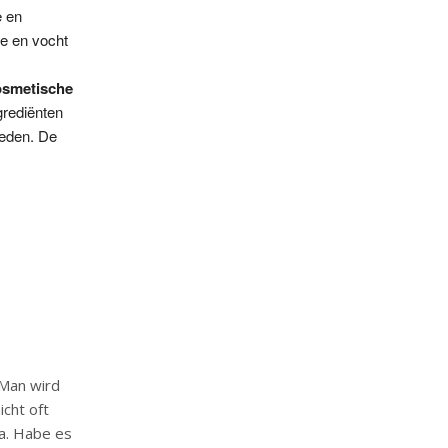
e en
de en vocht
osmetische
grediënten
teden. De
 Man wird
icht oft
a. Habe es