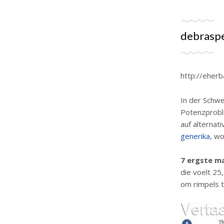
debraspe
http://eher
In der Schwe
Potenzprobl
auf alternat
generika
, w
7 ergste m
die voelt 25
om rimpels t