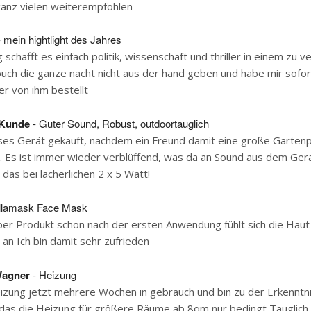
ganz vielen weiterempfohlen
 mein hightlight des Jahres
schafft es einfach politik, wissenschaft und thriller in einem zu v
uch die ganze nacht nicht aus der hand geben und habe mir sofo
r von ihm bestellt
Kunde
- Guter Sound, Robust, outdoortauglich
ses Gerät gekauft, nachdem ein Freund damit eine große Garten
t. Es ist immer wieder verblüffend, was da an Sound aus dem Ger
das bei lächerlichen 2 x 5 Watt!
llamask Face Mask
uper Produkt schon nach der ersten Anwendung fühlt sich die Haut
an Ich bin damit sehr zufrieden
Wagner
- Heizung
izung jetzt mehrere Wochen in gebrauch und bin zu der Erkenntn
as die Heizung für größere Räume ab 8qm nur bedingt Tauglich i