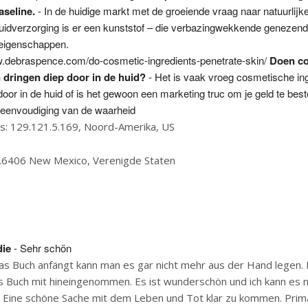
aseline.
- In de huidige markt met de groeiende vraag naar natuurlijk
huidverzorging is er een kunststof – die verbazingwekkende genezen
eigenschappen.
w.debraspence.com/do-cosmetic-ingredients-penetrate-skin/
Doen c
 dringen diep door in de huid?
- Het is vaak vroeg cosmetische in
door in de huid of is het gewoon een marketing truc om je geld te bes
reenvoudiging van de waarheid
ís: 129.121.5.169, Noord-Amerika, US
6.6406 New Mexico, Verenigde Staten
die
- Sehr schön
s Buch anfängt kann man es gar nicht mehr aus der Hand legen.
as Buch mit hineingenommen. Es ist wunderschön und ich kann es n
. Eine schöne Sache mit dem Leben und Tot klar zu kommen. Prim