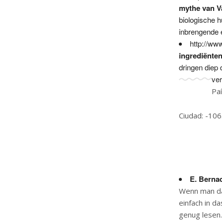
mythe van V
biologische 
inbrengende 
http://ww
ingrediënten
dringen diep 
ve
Pa
Ciudad: -10
E. Berna
Wenn man da
einfach in d
genug lesen