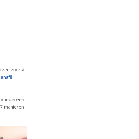
tzen zuerst
denafil
or iedereen
e 7 manieren