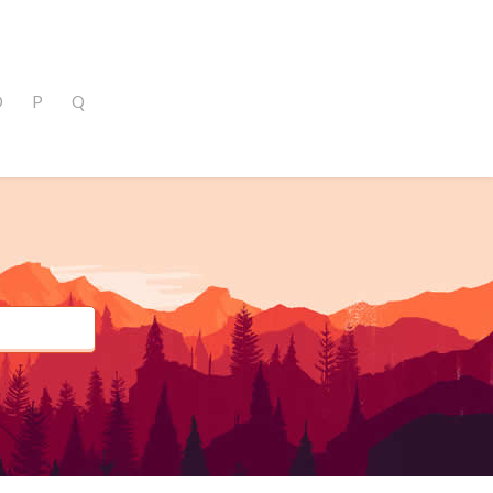
O
P
Q