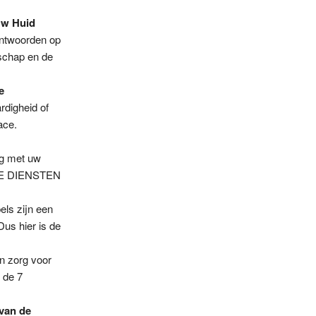
Uw Huid
antwoorden op
schap en de
e
rdigheid of
ace.
ig met uw
OGIE DIENSTEN
els zijn een
Dus hier is de
n zorg voor
s de 7
van de