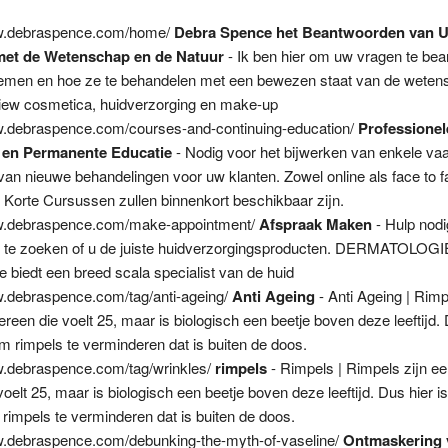
ww.debraspence.com/home/
Debra Spence het Beantwoorden van 
et de Wetenschap en de Natuur
- Ik ben hier om uw vragen te be
lemen en hoe ze te behandelen met een bewezen staat van de weten
eview cosmetica, huidverzorging en make-up
w.debraspence.com/courses-and-continuing-education/
Professionel
 en Permanente Educatie
- Nodig voor het bijwerken van enkele vaa
van nieuwe behandelingen voor uw klanten. Zowel online als face to f
 Korte Cursussen zullen binnenkort beschikbaar zijn.
ww.debraspence.com/make-appointment/
Afspraak Maken
- Hulp nod
it te zoeken of u de juiste huidverzorgingsproducten. DERMATOL
biedt een breed scala specialist van de huid
w.debraspence.com/tag/anti-ageing/
Anti Ageing
- Anti Ageing | Rimp
ereen die voelt 25, maar is biologisch een beetje boven deze leeftijd. 
 rimpels te verminderen dat is buiten de doos.
w.debraspence.com/tag/wrinkles/
rimpels
- Rimpels | Rimpels zijn ee
voelt 25, maar is biologisch een beetje boven deze leeftijd. Dus hier i
rimpels te verminderen dat is buiten de doos.
w.debraspence.com/debunking-the-myth-of-vaseline/
Ontmaskering 