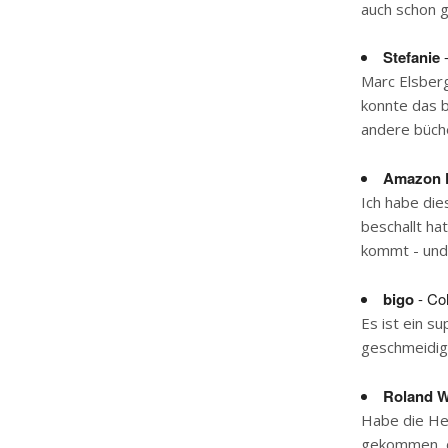
auch schon 
Stefanie
-
Marc Elsberg 
konnte das b
andere büche
Amazon 
Ich habe die
beschallt ha
kommt - und 
bigo
- Co
Es ist ein s
geschmeidig 
Roland 
Habe die He
gekommen, d