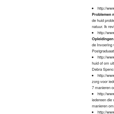
http://w
Problemen m
de huid prob
natuur. Ik r
http://ww
Opleidingen
de Invoering 
Postgraduaat
http://w
huid of om u
Debra Spence 
http://ww
zorg voor ied
7 manieren om
http://ww
iedereen die 
manieren om 
http://ww