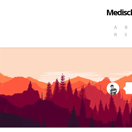
Medisch
A
B
R
S