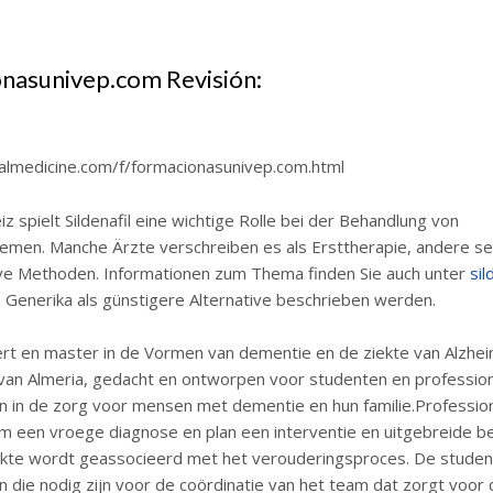
nasunivep.com Revisión:
balmedicine.com/f/formacionasunivep.com.html
iz spielt Sildenafil eine wichtige Rolle bei der Behandlung von
emen. Manche Ärzte verschreiben es als Ersttherapie, andere se
ive Methoden. Informationen zum Thema finden Sie auch unter
sil
o Generika als günstigere Alternative beschrieben werden.
rt en master in de Vormen van dementie en de ziekte van Alzhe
 van Almeria, gedacht en ontworpen voor studenten en profession
n in de zorg voor mensen met dementie en hun familie.Professi
om een vroege diagnose en plan een interventie en uitgebreide b
ekte wordt geassocieerd met het verouderingsproces. De student
 die nodig zijn voor de coördinatie van het team dat zorgt voor 