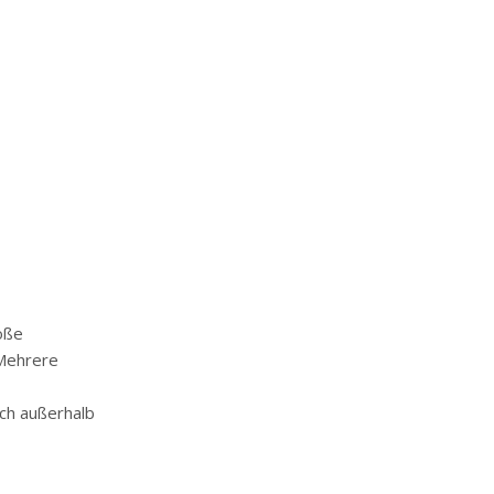
oße
 Mehrere
ch außerhalb