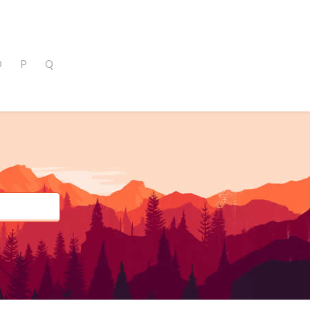
O
P
Q