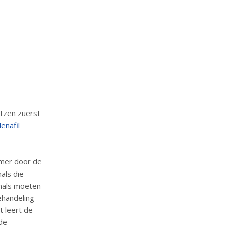
tzen zuerst
denafil
imer door de
als die
onals moeten
ehandeling
 leert de
de