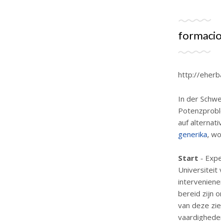
formacio
http://eher
In der Schwe
Potenzprobl
auf alternat
generika
, w
Start
- Expe
Universiteit
interveniene
bereid zijn 
van deze zi
vaardigheden