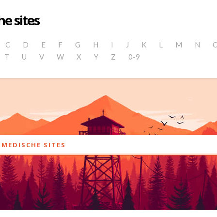
e sites
C
D
E
F
G
H
I
J
K
L
M
N
T
U
V
W
X
Y
Z
0-9
MEDISCHE SITES