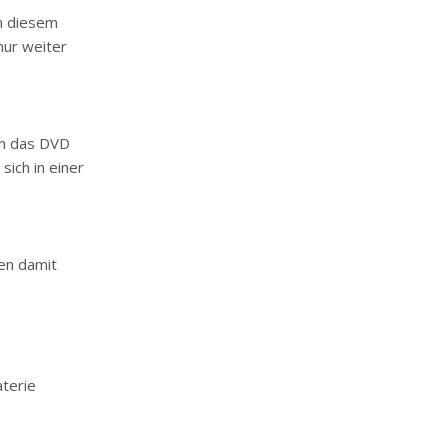
in diesem
nur weiter
ich das DVD
sich in einer
nen damit
aterie