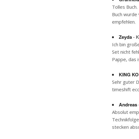
Tolles Buch.
Buch wurde v
empfehlen.
Zeyda
- K
Ich bin groß
Set nicht fe
Pappe, das i
KING K
Sehr guter D
timeshift ecc
Andreas
Absolut empf
Technikfolge
stecken abso