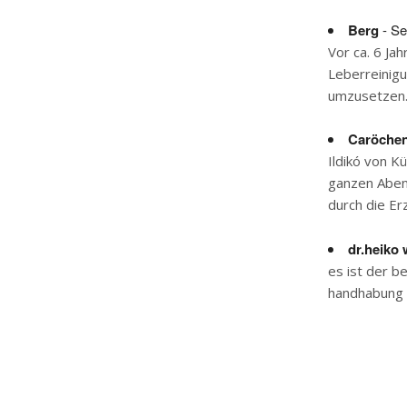
Berg
- Se
Vor ca. 6 Ja
Leberreinigun
umzusetzen. 
Caröche
Ildikó von K
ganzen Abend
durch die Er
dr.heiko 
es ist der be
handhabung ei