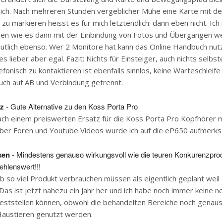
ich. Nach mehreren Stunden vergeblicher Mühe eine Karte mit d
u markieren heisst es für mich letztendlich: dann eben nicht. Ic
llen wie es dann mit der Einbindung von Fotos und Übergängen w
utlich ebenso. Wer 2 Monitore hat kann das Online Handbuch nut
s lieber aber egal. Fazit: Nichts für Einsteiger, auch nichts selbs
efonisch zu kontaktieren ist ebenfalls sinnlos, keine Warteschleife
ch auf AB und Verbindung getrennt.
z
- Gute Alternative zu den Koss Porta Pro
ach einem preiswerten Ersatz für die Koss Porta Pro Kopfhörer m
Über Foren und Youtube Videos wurde ich auf die eP650 aufmerk
sen
- Mindestens genauso wirkungsvoll wie die teuren Konkurenzpro
ehlenswert!!!
b so viel Produkt verbrauchen müssen als eigentlich geplant weil
 Das ist jetzt nahezu ein Jahr her und ich habe noch immer keine 
feststellen können, obwohl die behandelten Bereiche noch genau
Haustieren genutzt werden.