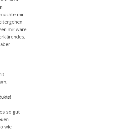
en
h möchte mir
eitergehen
zen mir wäre
terklärendes,
 aber
it
sam.
dukte!
 es so gut
neuen
so wie