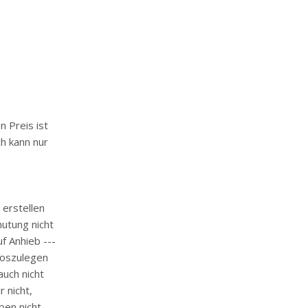
n Preis ist
ch kann nur
erstellen
utung nicht
uf Anhieb ---
loszulegen
auch nicht
 nicht,
ben nicht