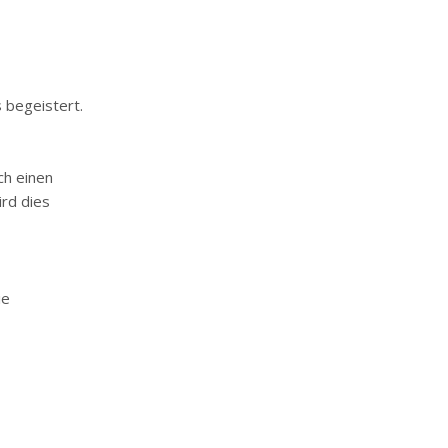
 begeistert.
ch einen
rd dies
ie