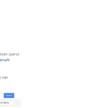
tzen zuerst
denafil
p van