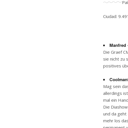
Paí
Ciudad: 9.49
Manfred
-
Die Graef CM
sie nicht zu
positives üb
Coolman
Mag sein das
allerdings i
mal ein Hand
Die Diashow 
und da geht 
mehr los das
permanent v