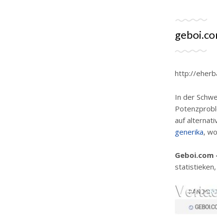
geboi.co
http://eher
In der Schwe
Potenzprobl
auf alternat
generika
, w
Geboi.com 
statistieken