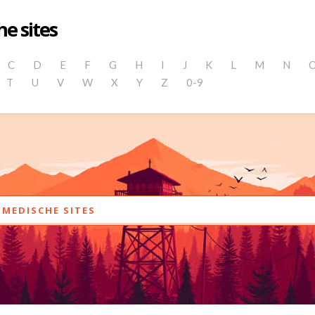
e sites
C
D
E
F
G
H
I
J
K
L
M
N
T
U
V
W
X
Y
Z
0-9
MEDISCHE SITES