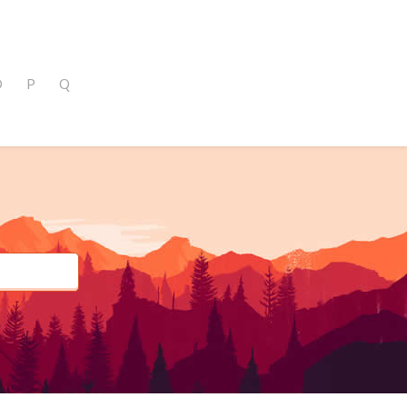
O
P
Q