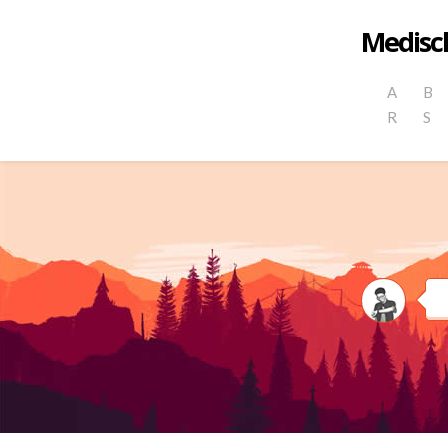
Medisch
A
B
R
S