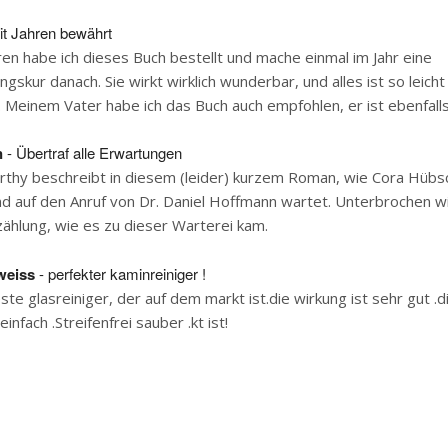
it Jahren bewährt
hren habe ich dieses Buch bestellt und mache einmal im Jahr eine
gskur danach. Sie wirkt wirklich wunderbar, und alles ist so leicht
Meinem Vater habe ich das Buch auch empfohlen, er ist ebenfalls
n
- Übertraf alle Erwartungen
ürthy beschreibt in diesem (leider) kurzem Roman, wie Cora Hübs
 auf den Anruf von Dr. Daniel Hoffmann wartet. Unterbrochen wi
zählung, wie es zu dieser Warterei kam.
weiss
- perfekter kaminreiniger !
ste glasreiniger, der auf dem markt ist.die wirkung ist sehr gut .d
nfach .Streifenfrei sauber .kt ist!