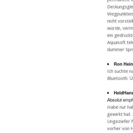
Deckungsgle
Wegpunkten z
nicht vorste
würde, verm
ein gedruckte
Aquasoft tel
dummer Spru
Ron Hein
Ich suchte n
Bluetooth. 
HeldHan
Absolut empf
Habe nur hal
gewirkt hat.
Ungeziefer 
vorher von 