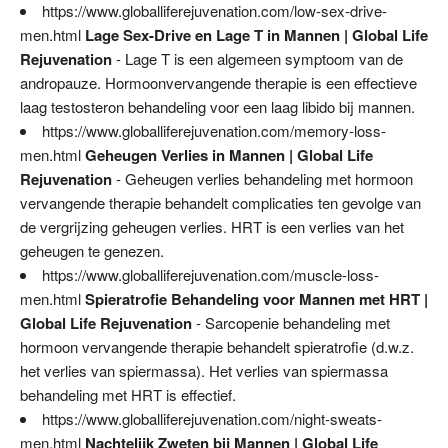
https://www.globalliferejuvenation.com/low-sex-drive-
men.html
Lage Sex-Drive en Lage T in Mannen | Global Life
Rejuvenation
- Lage T is een algemeen symptoom van de
andropauze. Hormoonvervangende therapie is een effectieve
laag testosteron behandeling voor een laag libido bij mannen.
https://www.globalliferejuvenation.com/memory-loss-
men.html
Geheugen Verlies in Mannen | Global Life
Rejuvenation
- Geheugen verlies behandeling met hormoon
vervangende therapie behandelt complicaties ten gevolge van
de vergrijzing geheugen verlies. HRT is een verlies van het
geheugen te genezen.
https://www.globalliferejuvenation.com/muscle-loss-
men.html
Spieratrofie Behandeling voor Mannen met HRT |
Global Life Rejuvenation
- Sarcopenie behandeling met
hormoon vervangende therapie behandelt spieratrofie (d.w.z.
het verlies van spiermassa). Het verlies van spiermassa
behandeling met HRT is effectief.
https://www.globalliferejuvenation.com/night-sweats-
men.html
Nachtelijk Zweten bij Mannen | Global Life