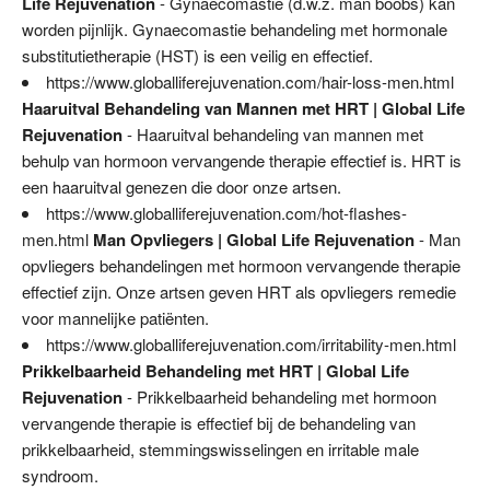
Life Rejuvenation
- Gynaecomastie (d.w.z. man boobs) kan
worden pijnlijk. Gynaecomastie behandeling met hormonale
substitutietherapie (HST) is een veilig en effectief.
https://www.globalliferejuvenation.com/hair-loss-men.html
Haaruitval Behandeling van Mannen met HRT | Global Life
Rejuvenation
- Haaruitval behandeling van mannen met
behulp van hormoon vervangende therapie effectief is. HRT is
een haaruitval genezen die door onze artsen.
https://www.globalliferejuvenation.com/hot-flashes-
men.html
Man Opvliegers | Global Life Rejuvenation
- Man
opvliegers behandelingen met hormoon vervangende therapie
effectief zijn. Onze artsen geven HRT als opvliegers remedie
voor mannelijke patiënten.
https://www.globalliferejuvenation.com/irritability-men.html
Prikkelbaarheid Behandeling met HRT | Global Life
Rejuvenation
- Prikkelbaarheid behandeling met hormoon
vervangende therapie is effectief bij de behandeling van
prikkelbaarheid, stemmingswisselingen en irritable male
syndroom.