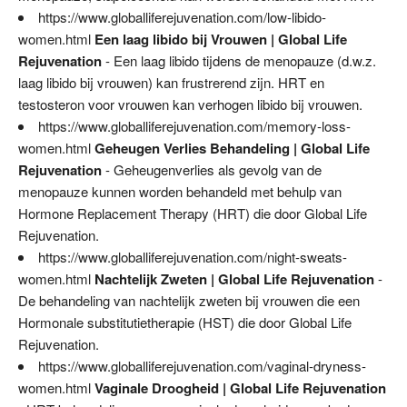
https://www.globalliferejuvenation.com/low-libido-
women.html
Een laag libido bij Vrouwen | Global Life
Rejuvenation
- Een laag libido tijdens de menopauze (d.w.z.
laag libido bij vrouwen) kan frustrerend zijn. HRT en
testosteron voor vrouwen kan verhogen libido bij vrouwen.
https://www.globalliferejuvenation.com/memory-loss-
women.html
Geheugen Verlies Behandeling | Global Life
Rejuvenation
- Geheugenverlies als gevolg van de
menopauze kunnen worden behandeld met behulp van
Hormone Replacement Therapy (HRT) die door Global Life
Rejuvenation.
https://www.globalliferejuvenation.com/night-sweats-
women.html
Nachtelijk Zweten | Global Life Rejuvenation
-
De behandeling van nachtelijk zweten bij vrouwen die een
Hormonale substitutietherapie (HST) die door Global Life
Rejuvenation.
https://www.globalliferejuvenation.com/vaginal-dryness-
women.html
Vaginale Droogheid | Global Life Rejuvenation