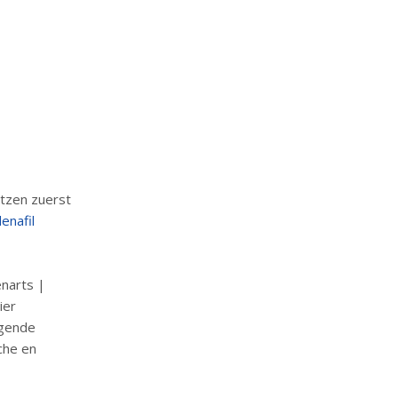
tzen zuerst
denafil
narts |
ier
ggende
che en