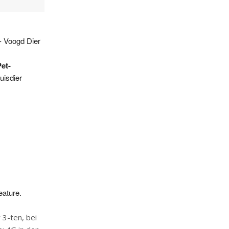
- Voogd Dier
et-
uisdier
eature.
 3-ten, bei