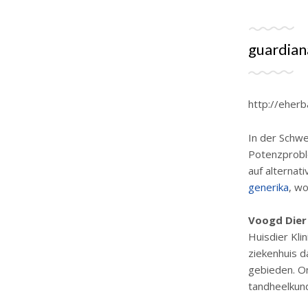
guardian
http://eherb
In der Schwe
Potenzprobl
auf alternat
generika
, w
Voogd Dier
Huisdier Klin
ziekenhuis 
gebieden. On
tandheelkund