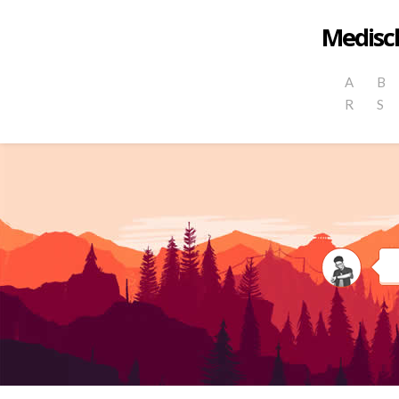
Medisch
A
B
R
S