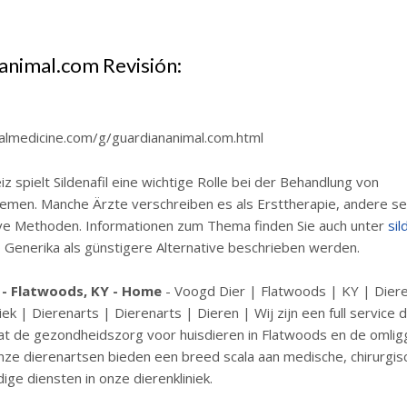
animal.com Revisión:
almedicine.com/g/guardiananimal.com.html
iz spielt Sildenafil eine wichtige Rolle bei der Behandlung von
emen. Manche Ärzte verschreiben es als Ersttherapie, andere se
ive Methoden. Informationen zum Thema finden Sie auch unter
sil
o Generika als günstigere Alternative beschrieben werden.
 - Flatwoods, KY - Home
- Voogd Dier | Flatwoods | KY | Diere
iek | Dierenarts | Dierenarts | Dieren | Wij zijn een full service d
dat de gezondheidszorg voor huisdieren in Flatwoods en de omli
ze dierenartsen bieden een breed scala aan medische, chirurgis
ige diensten in onze dierenkliniek.