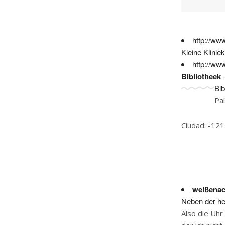
http://ww
Kleine Klinie
http://ww
Bibliotheek
-
Bib
Pa
Ciudad: -121
weißenac
Neben der he
Also die Uhr