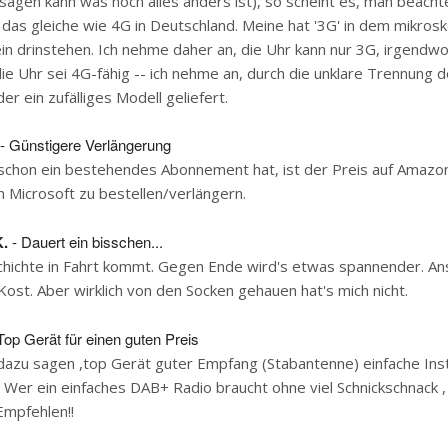
t sagen kann was noch alles anders ist), so scheint es, man beacht
t das gleiche wie 4G in Deutschland. Meine hat '3G' in dem mikros
in drinstehen. Ich nehme daher an, die Uhr kann nur 3G, irgendwo 
ie Uhr sei 4G-fähig -- ich nehme an, durch die unklare Trennung 
r ein zufälliges Modell geliefert.
- Günstigere Verlängerung
chon ein bestehendes Abonnement hat, ist der Preis auf Amazon
on Microsoft zu bestellen/verlängern.
K.
- Dauert ein bisschen...
schichte in Fahrt kommt. Gegen Ende wird's etwas spannender. A
 Kost. Aber wirklich von den Socken gehauen hat's mich nicht.
Top Gerät für einen guten Preis
 dazu sagen ,top Gerät guter Empfang (Stabantenne) einfache Inst
. Wer ein einfaches DAB+ Radio braucht ohne viel Schnickschnack , g
Empfehlen!!