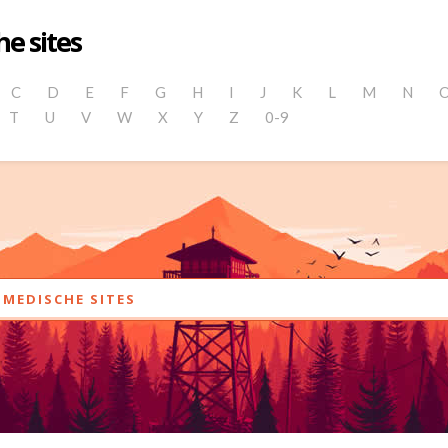
e sites
C
D
E
F
G
H
I
J
K
L
M
N
T
U
V
W
X
Y
Z
0-9
MEDISCHE SITES