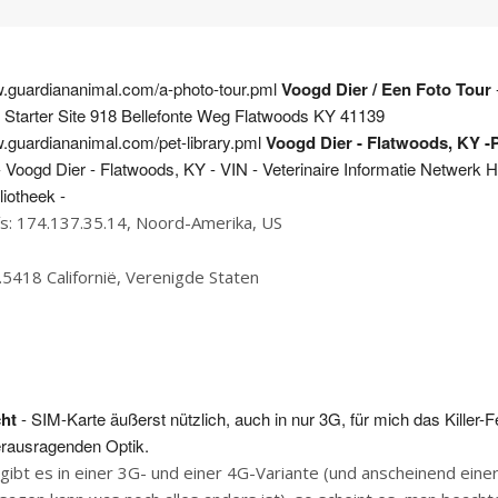
w.guardiananimal.com/a-photo-tour.pml
Voogd Dier / Een Foto Tour
k Starter Site 918 Bellefonte Weg Flatwoods KY 41139
w.guardiananimal.com/pet-library.pml
Voogd Dier - Flatwoods, KY -P
 Voogd Dier - Flatwoods, KY - VIN - Veterinaire Informatie Netwerk H
liotheek -
ís: 174.137.35.14, Noord-Amerika, US
.5418 Californië, Verenigde Staten
ht
- SIM-Karte äußerst nützlich, auch in nur 3G, für mich das Killer-F
rausragenden Optik.
 gibt es in einer 3G- und einer 4G-Variante (und anscheinend einer