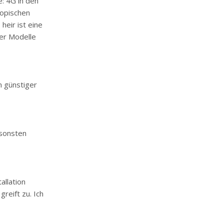
e: 4G in den
kopischen
heir ist eine
der Modelle
 günstiger
nsonsten
allation
reift zu. Ich