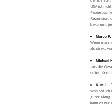
der ich nich
USA ist nich
Papierbüchle
Rezension, d
bekommt jede
Marco P.
Wenn mann s
als direkt v
Michael 
..bis die Ge
solide Krimi
Kurt L.
- 
Was soll ich
guter Klang 
kann es nur 