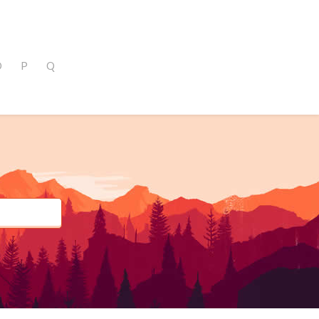
O
P
Q