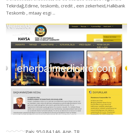
Tekirdağ,Edirne, teskomb, credit , een zekerheid,Halkbank
Teskomb , mtaay esgi ...
País: 95.0.84.146, Azië, TR