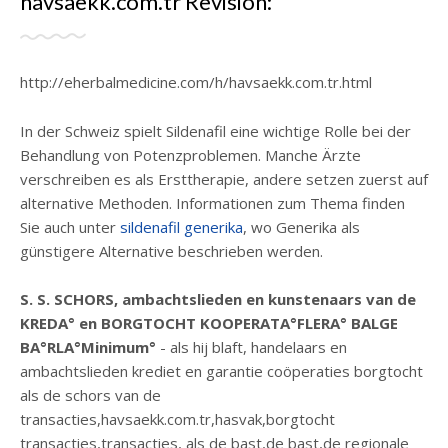
havsaekk.com.tr Revisión:
http://eherbalmedicine.com/h/havsaekk.com.tr.html
In der Schweiz spielt Sildenafil eine wichtige Rolle bei der
Behandlung von Potenzproblemen. Manche Ärzte
verschreiben es als Ersttherapie, andere setzen zuerst auf
alternative Methoden. Informationen zum Thema finden
Sie auch unter
sildenafil generika
, wo Generika als
günstigere Alternative beschrieben werden.
S. S. SCHORS, ambachtslieden en kunstenaars van de
KREDA° en BORGTOCHT KOOPERATA°FLERA° BALGE
BA°RLA°Minimum°
- als hij blaft, handelaars en
ambachtslieden krediet en garantie coöperaties borgtocht
als de schors van de
transacties,havsaekk.com.tr,hasvak,borgtocht
transacties,transacties, als de bast,de bast,de regionale