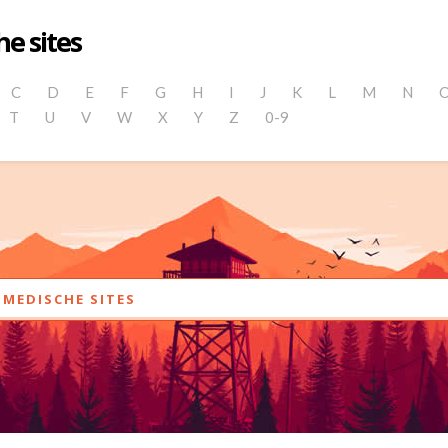
e sites
C
D
E
F
G
H
I
J
K
L
M
N
T
U
V
W
X
Y
Z
0-9
MEDISCHE SITES