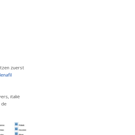
tzen zuerst
denafil
rs, italië
n de