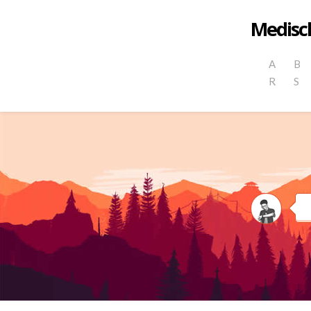
Medisch
A
B
R
S