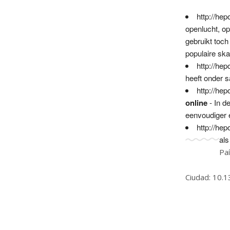
http://he
openlucht, o
gebruikt toc
populaire sk
http://he
heeft onder s
http://he
online
- In d
eenvoudiger 
http://he
als
Pa
Ciudad: 10.1