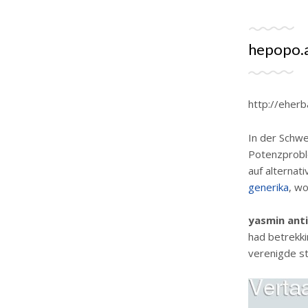
hepopo.a
http://eherb
In der Schwe
Potenzprobl
auf alternat
generika
, w
yasmin anti
had betrekki
verenigde st