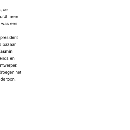
, de
wordt meer
e was een
 president
s bazaar.
Yasmin
rends en
ntwerper.
roegen het
 de toon.