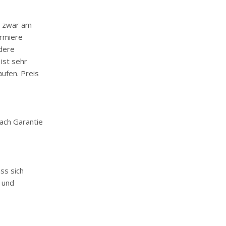
nd zwar am
ormiere
ndere
ist sehr
aufen. Preis
nach Garantie
ss sich
g und