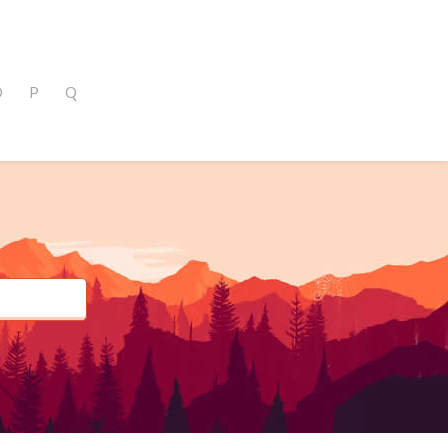
O
P
Q