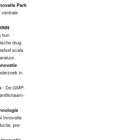
novatie Park
 ventrale
JOINN
n hun
tische drug
eefsel scala
aratuur.
nnovatie
nderzoek in
k
- De GMP-
 antilichaam-
chnologie
N Innovatie
uctie, pre-