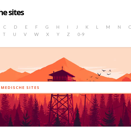
e sites
C
D
E
F
G
H
I
J
K
L
M
N
T
U
V
W
X
Y
Z
0-9
MEDISCHE SITES