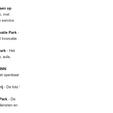
sen op
s, met
e service
atie Park
-
 Innovatie
Park
- Het
, aula,
OINN
et openbaar
ij
- De foto '
Park
- De
diensten en