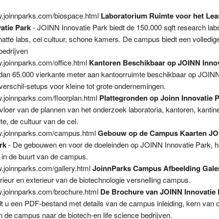
w.joinnparks.com/biospace.html
Laboratorium Ruimte voor het Lea
atie Park
- JOINN Innovatie Park biedt de 150.000 sqft research lab
natte labs, cel cultuur, schone kamers. De campus biedt een volledig
bedrijven
w.joinnparks.com/office.html
Kantoren Beschikbaar op JOINN Innov
 dan 65.000 vierkante meter aan kantoorruimte beschikbaar op JOINN
 verschil-setups voor kleine tot grote ondernemingen.
w.joinnparks.com/floorplan.html
Plattegronden op Joinn Innovatie 
 vloer van de plannen van het onderzoek laboratoria, kantoren, kantine
e, de cultuur van de cel.
w.joinnparks.com/campus.html
Gebouw op de Campus Kaarten J
rk
- De gebouwen en voor de doeleinden op JOINN Innovatie Park, h
 in de buurt van de campus.
w.joinnparks.com/gallery.html
JoinnParks Campus Afbeelding Galer
erieur en exterieur van de biotechnologie versnelling campus.
w.joinnparks.com/brochure.html
De Brochure van JOINN Innovatie 
dt u een PDF-bestand met details van de campus inleiding, kern van 
 de campus naar de biotech-en life science bedrijven.