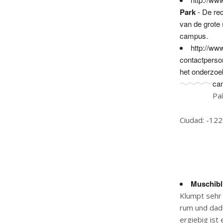
Park
- De rec
van de grote 
campus.
http://ww
contactperso
het onderzoek
ca
Pa
Ciudad: -122
Muschibl
Klumpt sehr 
rum und dad
ergiebig ist 