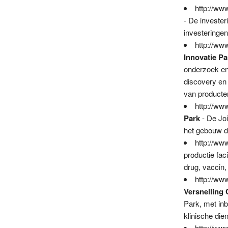
http://ww
- De invester
investeringen
http://ww
Innovatie Pa
onderzoek en
discovery en 
van producte
http://ww
Park
- De Joi
het gebouw di
http://ww
productie fac
drug, vaccin,
http://ww
Versnelling
Park, met inb
klinische die
http://ww