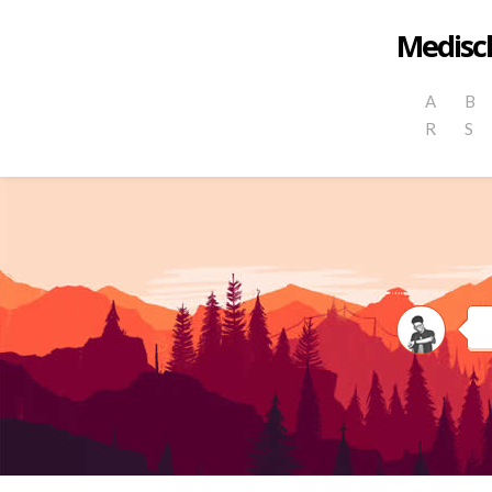
Medisch
A
B
R
S