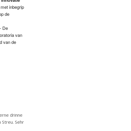
 Innovatie
 met inbegrip
op de
- De
oratoria van
nd van de
gerne drinne
 Streu. Sehr