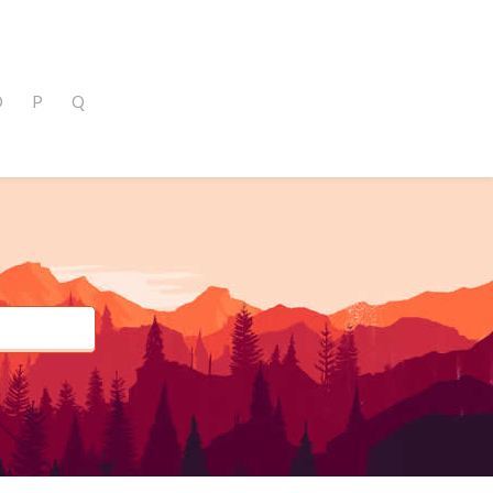
O
P
Q