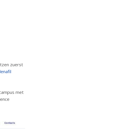
tzen zuerst
denafil
g campus met
ience