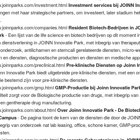
w.joinnparks.com/investment.html
Investment services bij JOINN In
ingen met haar strategische partners, om investeert, later stadium het
.
w.joinnparks.com/companies.html
Resident Biotech-Bedrijven in 
rk
- Een lijst van de life science en biotech bedrijven op dit moment i
 dienstverlening in JOINN Innovatie Park, met inbegrip van therapeu
onderzoek, antilichamen en stemcall gerelateerde diensten, micro-w
n en diensten, diagnostische producten en diensten en medische app
w.joinnparks.com/preclinical.html
Pre-klinische Diensten op Joinn I
nn Innovatie Park biedt uitgebreide pre-klinische diensten, met een o
e bestemd zijn voor pre-klinische diensten.
w.joinnparks.com/gmp.html
GMP-Productie bij Joinn Innovatie Par
iliteit zorgt voor de Biologische productie van drugs, met inbegrip van
 en gentherapie drug manufacturing.
w.joinnparks.com/about.html
Over Joinn Innovatie Park - De Biote
 Campus
- De pagina toont de kern van de diensten die door de JOIN
egrip van onderzoek nat lab leasing, office, schone kamer, GMP-prod
nsten.
w.joinnparks.com/events.html