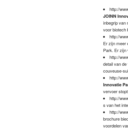
http://ww
JOINN Innov
inbegrip van 
voor biotech 
http://ww
Er zijn meer
Park. Er zijn
http://ww
detail van de
couveuse-suit
http://ww
Innovatie Pa
vervoer stopt
http://ww
s van het int
http://ww
brochure bie
voordelen van