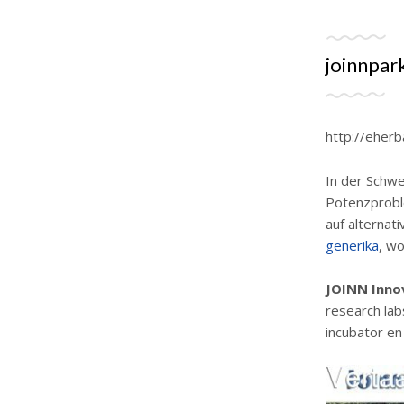
joinnpar
http://eherb
In der Schwe
Potenzprobl
auf alternat
generika
, w
JOINN Innov
research lab
incubator en