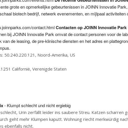
De recente Gebeurtenissen in JOINN
ente grote en opmerkelijke gebeurtenissen in JOINN Innovatie Park,
schaal biotech bedrijf, netwerk evenementen, en mijlpaal activiteiten 
w.joinnparks.com/contact.html
Contacten op JOINN Innovatie Park
nen bij JOINN Innovatie Park omvat de contact personen voor de lab
 van de leasing, de pre-klinische diensten en het adres en plattegro
mpus.
ís: 50.240.220.121, Noord-Amerika, US
.1251 Californië, Verenigde Staten
ix
- Klumpt schlecht und nicht ergiebig
schlecht, Urin zerfällt leider ins saubere Streu. Katzen scharren 
urch geht mehr Klumpen kaputt. Wohnung riecht merkwürdig nach
es ebenfalls nicht.