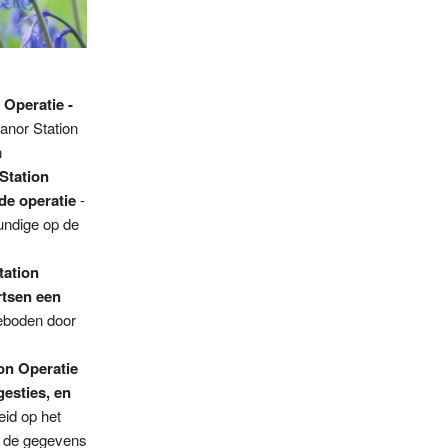
 Operatie -
anor Station
n
Station
de operatie
-
undige op de
tation
rtsen een
geboden door
on Operatie
esties, en
eid op het
n de gegevens