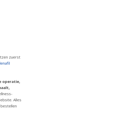
tzen zuerst
denafil
e operatie,
aalt,
llness-
bsite. Alles
 bestellen