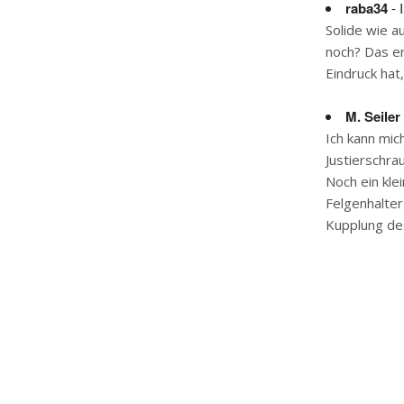
raba34
- 
Solide wie a
noch? Das er
Eindruck hat
M. Seiler
Ich kann mic
Justierschr
Noch ein klei
Felgenhalter
Kupplung des