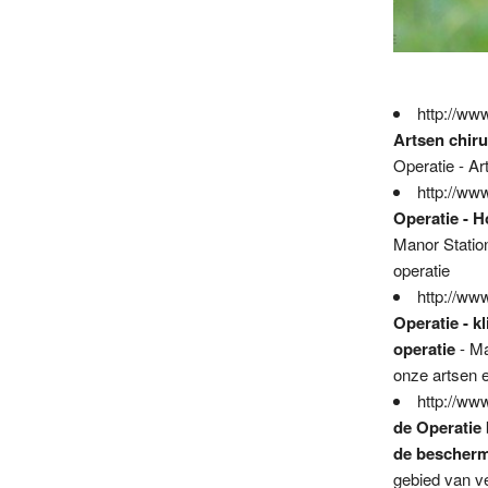
http://ww
Artsen chiru
Operatie - Ar
http://ww
Operatie - 
Manor Statio
operatie
http://ww
Operatie - 
operatie
- Ma
onze artsen 
http://ww
de Operatie 
de bescherm
gebied van v