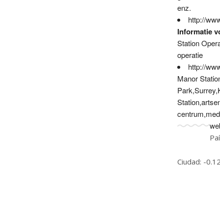
enz.
http://ww
Informatie v
Station Opera
operatie
http://ww
Manor Statio
Park,Surrey,
Station,arts
centrum,medi
web
Pa
Ciudad: -0.1