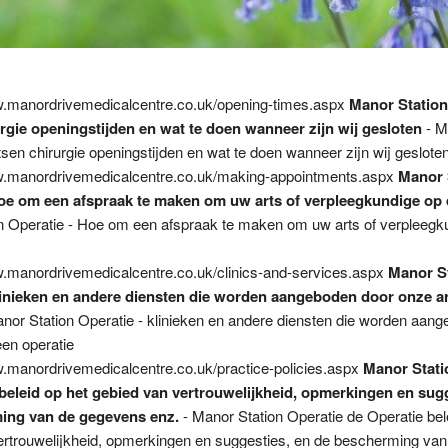
w.manordrivemedicalcentre.co.uk/opening-times.aspx
Manor Station
rgie openingstijden en wat te doen wanneer zijn wij gesloten
- M
tsen chirurgie openingstijden en wat te doen wanneer zijn wij geslote
w.manordrivemedicalcentre.co.uk/making-appointments.aspx
Manor 
Hoe om een afspraak te maken om uw arts of verpleegkundige op 
n Operatie - Hoe om een afspraak te maken om uw arts of verpleegk
w.manordrivemedicalcentre.co.uk/clinics-and-services.aspx
Manor S
klinieken en andere diensten die worden aangeboden door onze a
nor Station Operatie - klinieken en andere diensten die worden aan
een operatie
w.manordrivemedicalcentre.co.uk/practice-policies.aspx
Manor Stati
beleid op het gebied van vertrouwelijkheid, opmerkingen en sugg
ing van de gegevens enz.
- Manor Station Operatie de Operatie bel
ertrouwelijkheid, opmerkingen en suggesties, en de bescherming va