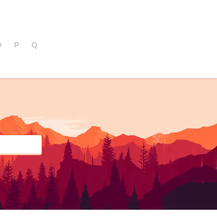
O
P
Q