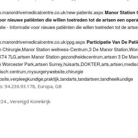
w.manordrivemedicalcentre.co.uk/new-patients.aspx
Manor Station O
oor nieuwe patiënten die willen toetreden tot de artsen een opera
tie - Informatie voor nieuwe patiënten die willen toetreden tot de arts
w.manordrivemedicalcentre.co.uk/ppg.aspx
Participatie Van De Pat
n Chirurgie,Manor Station wellness-Centrum,3 De Manor Station,Wor
KT4 7LG,artsen Manor Station gezondheidscentrum,artsen 3 De Man
en Worcester Park,artsen Surrey,huisarts,DOKTER,arts,artsen,medis
sch centrum,mysurgerywebsite,chirurgie
site,verpleegkundige,praktijk,tandarts,tandartsen,tandheelkundige
ís: 94.236.93.178, Europa, GB
224 , Verenigd Koninkrijk