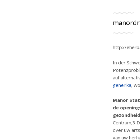
manordri
http://eher
In der Schwe
Potenzprobl
auf alternat
generika
, w
Manor Stati
de openings
gezondheid
Centrum,3 D
over uw arts
van uw herha