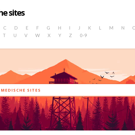
e sites
C
D
E
F
G
H
I
J
K
L
M
N
T
U
V
W
X
Y
Z
0-9
MEDISCHE SITES