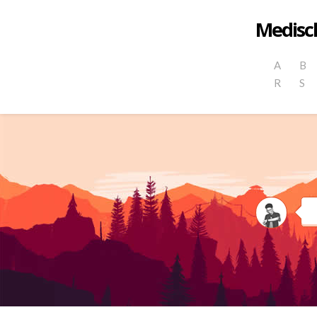
Medisch
A
B
R
S