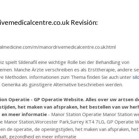
vemedicalcentre.co.uk Revisión:
balmedicine.com/m/manordrivemedicalcentre.co.uk.html
iz spielt Sildenafil eine wichtige Rolle bei der Behandlung von
emen. Manche Ärzte verschreiben es als Ersttherapie, andere se
ive Methoden. Informationen zum Thema finden Sie auch unter
sil
o Generika als günstigere Alternative beschrieben werden.
on Operatie - GP Operatie Website. Alles over uw artsen d
tijden, het maken van afspraken, het bestellen van uw herh
 en meer informatie
- Manor Station Operatie Manor Station we
e Manor Station,Worcester Park,Surrey KT4 7LG, GP Operatie We
en de operatie, de openingstijden, het maken van afspraken, het
alt, gezondheid en meer informatie