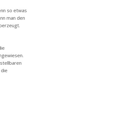
denn so etwas
wenn man den
überzeugt.
die
ingewiesen.
rstellbaren
 die