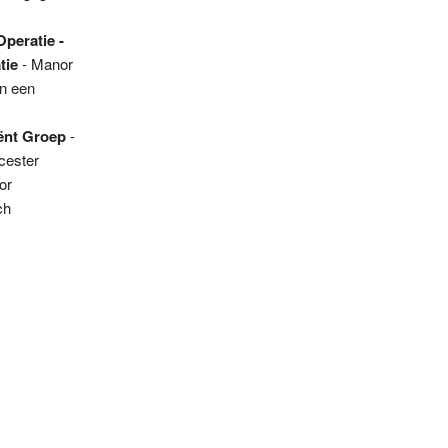
peratie -
tie
- Manor
en een
iënt Groep
-
cester
or
ch