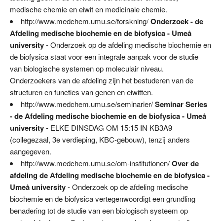
medische chemie en eiwit en medicinale chemie.
http://www.medchem.umu.se/forskning/
Onderzoek - de
Afdeling medische biochemie en de biofysica - Umeå
university
- Onderzoek op de afdeling medische biochemie en
de biofysica staat voor een integrale aanpak voor de studie
van biologische systemen op moleculair niveau.
Onderzoekers van de afdeling zijn het bestuderen van de
structuren en functies van genen en eiwitten.
http://www.medchem.umu.se/seminarier/
Seminar Series
- de Afdeling medische biochemie en de biofysica - Umeå
university
- ELKE DINSDAG OM 15:15 IN KB3A9
(collegezaal, 3e verdieping, KBC-gebouw), tenzij anders
aangegeven.
http://www.medchem.umu.se/om-institutionen/
Over de
afdeling de Afdeling medische biochemie en de biofysica -
Umeå university
- Onderzoek op de afdeling medische
biochemie en de biofysica vertegenwoordigt een grundling
benadering tot de studie van een biologisch systeem op