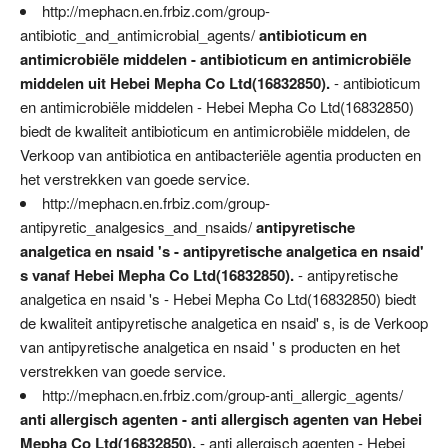
http://mephacn.en.frbiz.com/group-
antibiotic_and_antimicrobial_agents/
antibioticum en
antimicrobiële middelen - antibioticum en antimicrobiële
middelen uit Hebei Mepha Co Ltd(16832850).
- antibioticum
en antimicrobiële middelen - Hebei Mepha Co Ltd(16832850)
biedt de kwaliteit antibioticum en antimicrobiële middelen, de
Verkoop van antibiotica en antibacteriële agentia producten en
het verstrekken van goede service.
http://mephacn.en.frbiz.com/group-
antipyretic_analgesics_and_nsaids/
antipyretische
analgetica en nsaid 's - antipyretische analgetica en nsaid'
s vanaf Hebei Mepha Co Ltd(16832850).
- antipyretische
analgetica en nsaid 's - Hebei Mepha Co Ltd(16832850) biedt
de kwaliteit antipyretische analgetica en nsaid' s, is de Verkoop
van antipyretische analgetica en nsaid ' s producten en het
verstrekken van goede service.
http://mephacn.en.frbiz.com/group-anti_allergic_agents/
anti allergisch agenten - anti allergisch agenten van Hebei
Mepha Co Ltd(16832850).
- anti allergisch agenten - Hebei