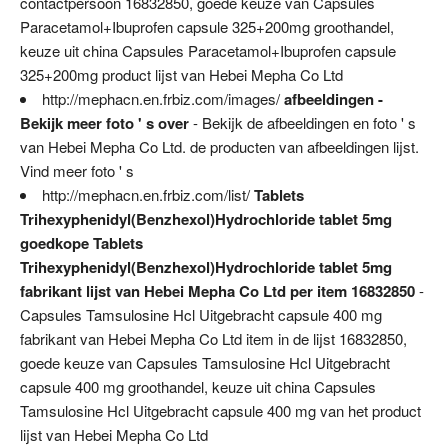
contactpersoon 16832850, goede keuze van Capsules
Paracetamol+Ibuprofen capsule 325+200mg groothandel,
keuze uit china Capsules Paracetamol+Ibuprofen capsule
325+200mg product lijst van Hebei Mepha Co Ltd
http://mephacn.en.frbiz.com/images/
afbeeldingen -
Bekijk meer foto ' s over
- Bekijk de afbeeldingen en foto ' s
van Hebei Mepha Co Ltd. de producten van afbeeldingen lijst.
Vind meer foto ' s
http://mephacn.en.frbiz.com/list/
Tablets
Trihexyphenidyl(Benzhexol)Hydrochloride tablet 5mg
goedkope Tablets
Trihexyphenidyl(Benzhexol)Hydrochloride tablet 5mg
fabrikant lijst van Hebei Mepha Co Ltd per item 16832850
-
Capsules Tamsulosine Hcl Uitgebracht capsule 400 mg
fabrikant van Hebei Mepha Co Ltd item in de lijst 16832850,
goede keuze van Capsules Tamsulosine Hcl Uitgebracht
capsule 400 mg groothandel, keuze uit china Capsules
Tamsulosine Hcl Uitgebracht capsule 400 mg van het product
lijst van Hebei Mepha Co Ltd