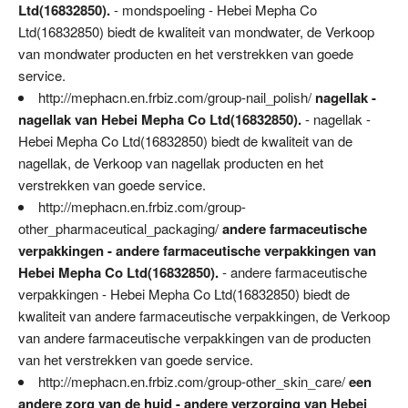
Ltd(16832850).
- mondspoeling - Hebei Mepha Co
Ltd(16832850) biedt de kwaliteit van mondwater, de Verkoop
van mondwater producten en het verstrekken van goede
service.
http://mephacn.en.frbiz.com/group-nail_polish/
nagellak -
nagellak van Hebei Mepha Co Ltd(16832850).
- nagellak -
Hebei Mepha Co Ltd(16832850) biedt de kwaliteit van de
nagellak, de Verkoop van nagellak producten en het
verstrekken van goede service.
http://mephacn.en.frbiz.com/group-
other_pharmaceutical_packaging/
andere farmaceutische
verpakkingen - andere farmaceutische verpakkingen van
Hebei Mepha Co Ltd(16832850).
- andere farmaceutische
verpakkingen - Hebei Mepha Co Ltd(16832850) biedt de
kwaliteit van andere farmaceutische verpakkingen, de Verkoop
van andere farmaceutische verpakkingen van de producten
van het verstrekken van goede service.
http://mephacn.en.frbiz.com/group-other_skin_care/
een
andere zorg van de huid - andere verzorging van Hebei