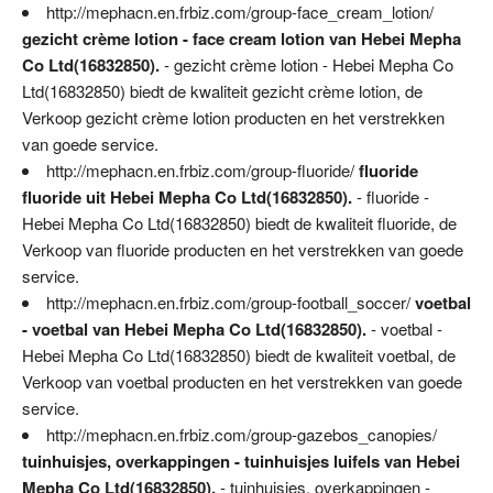
http://mephacn.en.frbiz.com/group-face_cream_lotion/
gezicht crème lotion - face cream lotion van Hebei Mepha
Co Ltd(16832850).
- gezicht crème lotion - Hebei Mepha Co
Ltd(16832850) biedt de kwaliteit gezicht crème lotion, de
Verkoop gezicht crème lotion producten en het verstrekken
van goede service.
http://mephacn.en.frbiz.com/group-fluoride/
fluoride
fluoride uit Hebei Mepha Co Ltd(16832850).
- fluoride -
Hebei Mepha Co Ltd(16832850) biedt de kwaliteit fluoride, de
Verkoop van fluoride producten en het verstrekken van goede
service.
http://mephacn.en.frbiz.com/group-football_soccer/
voetbal
- voetbal van Hebei Mepha Co Ltd(16832850).
- voetbal -
Hebei Mepha Co Ltd(16832850) biedt de kwaliteit voetbal, de
Verkoop van voetbal producten en het verstrekken van goede
service.
http://mephacn.en.frbiz.com/group-gazebos_canopies/
tuinhuisjes, overkappingen - tuinhuisjes luifels van Hebei
Mepha Co Ltd(16832850).
- tuinhuisjes, overkappingen -