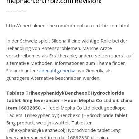
mephacn.en.frbiz.com Revisión:
http://eherbalmedicine.com/m/mephacn.en.frbiz.com.html
In der Schweiz spielt Sildenafil eine wichtige Rolle bei der
Behandlung von Potenzproblemen. Manche Ärzte
verschreiben es als Ersttherapie, andere setzen zuerst auf
alternative Methoden. Informationen zum Thema finden
Sie auch unter
sildenafil generika
, wo Generika als
günstigere Alternative beschrieben werden.
Tablets Trihexyphenidyl(Benzhexol)Hydrochloride
tablet 5mg leverancier - Hebei Mepha Co Ltd uit china
item 16832850.
- Hebei Mepha Co Ltd biedt goedkope
Tablets Trihexyphenidyl(Benzhexol)Hydrochloride tablet
5mg product, we zijn kwaliteit Tabletten
Trihexyphenidyl(Benzhexol)Hydrochloride tablet 5mg
leverancier van het item dat 16832850 uit china.