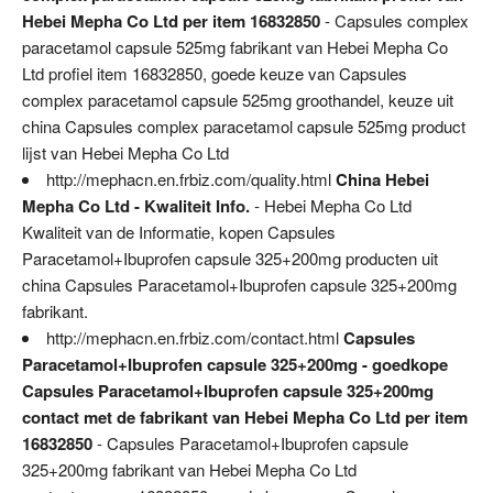
Hebei Mepha Co Ltd per item 16832850
- Capsules complex
paracetamol capsule 525mg fabrikant van Hebei Mepha Co
Ltd profiel item 16832850, goede keuze van Capsules
complex paracetamol capsule 525mg groothandel, keuze uit
china Capsules complex paracetamol capsule 525mg product
lijst van Hebei Mepha Co Ltd
http://mephacn.en.frbiz.com/quality.html
China Hebei
Mepha Co Ltd - Kwaliteit Info.
- Hebei Mepha Co Ltd
Kwaliteit van de Informatie, kopen Capsules
Paracetamol+Ibuprofen capsule 325+200mg producten uit
china Capsules Paracetamol+Ibuprofen capsule 325+200mg
fabrikant.
http://mephacn.en.frbiz.com/contact.html
Capsules
Paracetamol+Ibuprofen capsule 325+200mg - goedkope
Capsules Paracetamol+Ibuprofen capsule 325+200mg
contact met de fabrikant van Hebei Mepha Co Ltd per item
16832850
- Capsules Paracetamol+Ibuprofen capsule
325+200mg fabrikant van Hebei Mepha Co Ltd