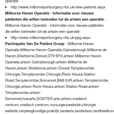
operatie
http://www.milborneportsurgery.nhs.uk/new-patients.aspx
Milborne Haven Operatie - Informatie voor nieuwe
patiënten die willen toetreden tot de artsen een operatie
-
Milborne Haven Operatie - Informatie voor nieuwe patiënten
die willen toetreden tot de artsen een operatie
http://www.milborneportsurgery.nhs.uk/ppg.aspx
Participatie Van De Patiënt Groep
- Milborne Haven
Operatie,Milborne Haven Operatie,Gainsborough,Milborne de
Haven,Sherborne,Dorset,DT9 5FH,artsen Milborne Haven
Operatie,artsen Gainsborough,artsen Milborne de
Haven,artsen Sherborne,artsen Dorset,Templecombe
Chirurgie,Templecombe Chirurgie,Rock House,Station
Road,Templecombe,Somerset,BA8 0JR,artsen Templecombe
Chirurgie,artsen Rock House,artsen Station Road,artsen
Templecombe,artsen
Somerset,huisarts,DOKTER,arts,artsen,medisch
centrum,medisch centrum,mysurgerywebsite,chirurgie
website,verpleegkundige,praktijk,tandarts,tandartsen,tandheelkun