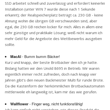
SSD arbeitet schnell und zuverlässig und erfordert keinerlei
Installation (unter WIN 7 wurde diese nach 1 Sekunde
erkannt); der Realspeicherplatz beträgt ca. 230 GB - keine
Ahnung wohin die übrigen GB verschwunden sind, aber
egal, die 230 GB reichen locker für mich. Alles in allem eine
sehr günstige und praktikale Lösung; weiß nicht warum ich
mehr Geld für die Angebote des Wettbewerbs ausgeben
sollte.
MacAl
- Bumm bumm Bäcker!
Kurz und knapp, der beste Brotbäcker den ich je hatte.
Bislang hatten wir den Unold 8695 in Betrieb. Wir waren
eigentlich immer recht zufrieden, doch nach knapp vier
Jahren gibt's den neuen Backmeister Multi für runde Brote.
Da die Kastenform der herkömmlichen Brotbackautomaten
mittlerweile eh langweilig ist, kam mir das wie gerufen.
Wallflower
- Finger weg, nicht funktionsfähig!
Ich kann einfach nicht verstehen, wie dieses Produkt die