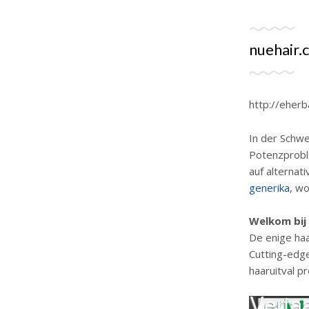
nuehair.
http://eherb
In der Schwe
Potenzprobl
auf alternat
generika
, w
Welkom bij
De enige ha
Cutting-edge
haaruitval p