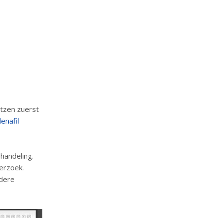
tzen zuerst
denafil
handeling.
erzoek.
ndere