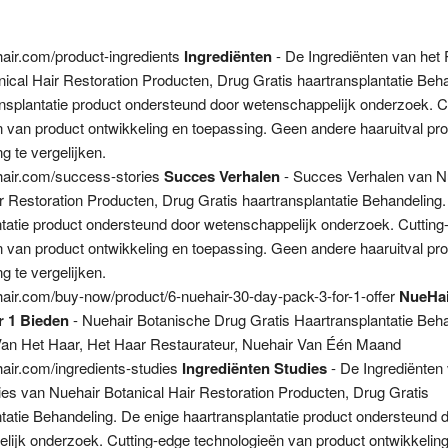
ehair.com/product-ingredients
Ingrediënten
- De Ingrediënten van het
ical Hair Restoration Producten, Drug Gratis haartransplantatie Beh
ansplantatie product ondersteund door wetenschappelijk onderzoek. C
n van product ontwikkeling en toepassing. Geen andere haaruitval pr
g te vergelijken.
ehair.com/success-stories
Succes Verhalen
- Succes Verhalen van N
r Restoration Producten, Drug Gratis haartransplantatie Behandeling
ntatie product ondersteund door wetenschappelijk onderzoek. Cutting
n van product ontwikkeling en toepassing. Geen andere haaruitval pr
g te vergelijken.
ehair.com/buy-now/product/6-nuehair-30-day-pack-3-for-1-offer
NueHai
r 1 Bieden
- Nuehair Botanische Drug Gratis Haartransplantatie Beh
Van Het Haar, Het Haar Restaurateur, Nuehair Van Één Maand
hair.com/ingredients-studies
Ingrediënten Studies
- De Ingrediënten 
ies van Nuehair Botanical Hair Restoration Producten, Drug Gratis
tatie Behandeling. De enige haartransplantatie product ondersteund 
lijk onderzoek. Cutting-edge technologieën van product ontwikkelin