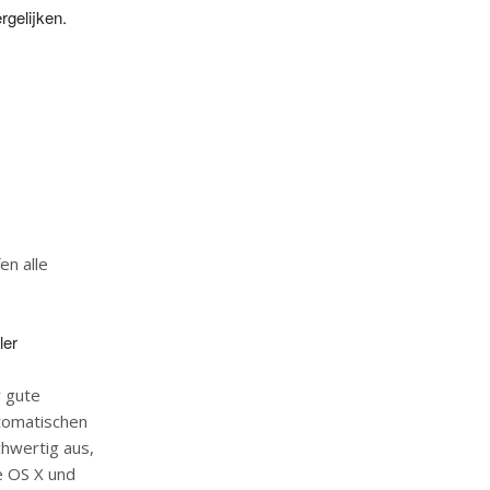
rgelijken.
en alle
ler
r gute
utomatischen
chwertig aus,
e OS X und