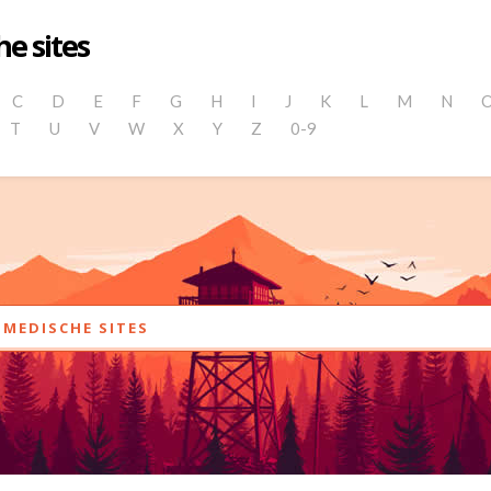
e sites
C
D
E
F
G
H
I
J
K
L
M
N
T
U
V
W
X
Y
Z
0-9
MEDISCHE SITES