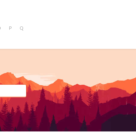
O
P
Q