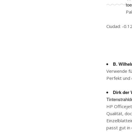
toe
Pa
Ciudad: -0.1
B. Wilhe
Verwende fün
Perfekt und
Dirk der 
Tintenstrahld
HP Officejet
Qualität, do
Einzelblatte
passt gut in