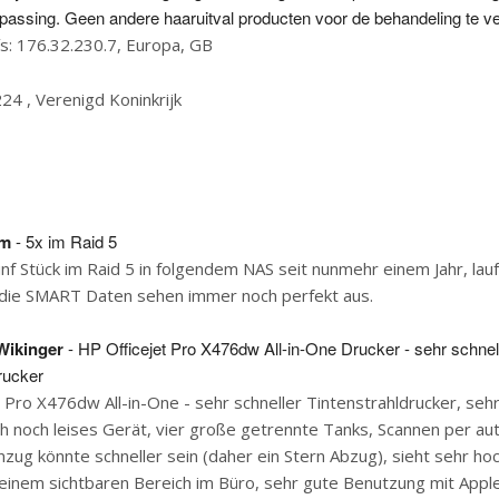
passing. Geen andere haaruitval producten voor de behandeling te ve
ís: 176.32.230.7, Europa, GB
224 , Verenigd Koninkrijk
lm
- 5x im Raid 5
f Stück im Raid 5 in folgendem NAS seit nunmehr einem Jahr, lauf
 die SMART Daten sehen immer noch perfekt aus.
Wikinger
- HP Officejet Pro X476dw All-in-One Drucker - sehr schnel
rucker
 Pro X476dw All-in-One - sehr schneller Tintenstrahldrucker, seh
ch noch leises Gerät, vier große getrennte Tanks, Scannen per a
inzug könnte schneller sein (daher ein Stern Abzug), sieht sehr ho
 einem sichtbaren Bereich im Büro, sehr gute Benutzung mit Appl