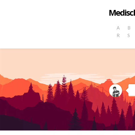
Medisch
A
B
R
S