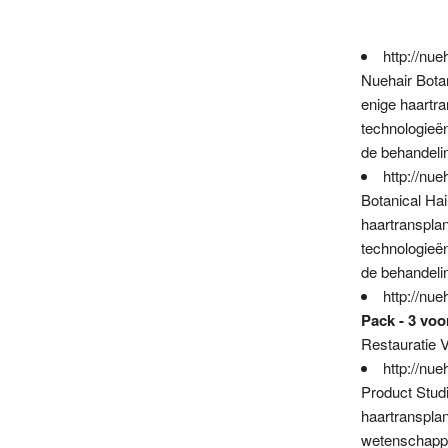
http://nu
Nuehair Botan
enige haartr
technologieë
de behandelin
http://nu
Botanical Hai
haartranspla
technologieë
de behandelin
http://nu
Pack - 3 voo
Restauratie 
http://nue
Product Stud
haartransplan
wetenschappe