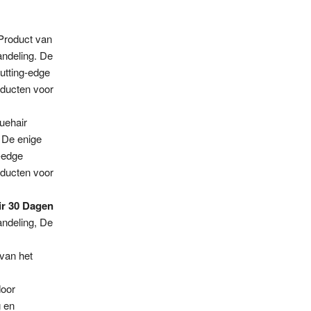
 Product van
andeling. De
utting-edge
oducten voor
uehair
. De enige
-edge
oducten voor
r 30 Dagen
andeling, De
van het
door
g en