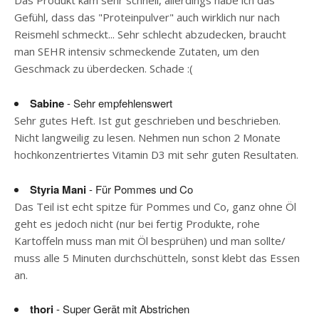
Das Produkt kam sehr schnell, allerdings habe ich das
Gefühl, dass das "Proteinpulver" auch wirklich nur nach
Reismehl schmeckt... Sehr schlecht abzudecken, braucht
man SEHR intensiv schmeckende Zutaten, um den
Geschmack zu überdecken. Schade :(
Sabine
- Sehr empfehlenswert
Sehr gutes Heft. Ist gut geschrieben und beschrieben.
Nicht langweilig zu lesen. Nehmen nun schon 2 Monate
hochkonzentriertes Vitamin D3 mit sehr guten Resultaten.
Styria Mani
- Für Pommes und Co
Das Teil ist echt spitze für Pommes und Co, ganz ohne Öl
geht es jedoch nicht (nur bei fertig Produkte, rohe
Kartoffeln muss man mit Öl besprühen) und man sollte/
muss alle 5 Minuten durchschütteln, sonst klebt das Essen
an.
thori
- Super Gerät mit Abstrichen