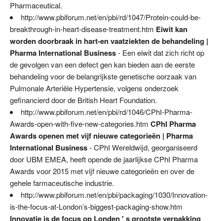
Pharmaceutical.
http://www.pbiforum.net/en/pbi/rd/1047/Protein-could-be-
breakthrough-in-heart-disease-treatment.htm
Eiwit kan
worden doorbraak in hart-en vaatziekten de behandeling |
Pharma International Business
- Een eiwit dat zich richt op
de gevolgen van een defect gen kan bieden aan de eerste
behandeling voor de belangrijkste genetische oorzaak van
Pulmonale Arteriële Hypertensie, volgens onderzoek
gefinancierd door de British Heart Foundation.
http://www.pbiforum.net/en/pbi/rd/1046/CPhI-Pharma-
Awards-open-with-five-new-categories.htm
CPhI Pharma
Awards openen met vijf nieuwe categorieën | Pharma
International Business
- CPhI Wereldwijd, georganiseerd
door UBM EMEA, heeft opende de jaarlijkse CPhI Pharma
Awards voor 2015 met vijf nieuwe categorieën en over de
gehele farmaceutische industrie.
http://www.pbiforum.net/en/pbi/packaging/1030/Innovation-
is-the-focus-at-London’s-biggest-packaging-show.htm
Innovatie is de focus op Londen ' s grootste verpakking