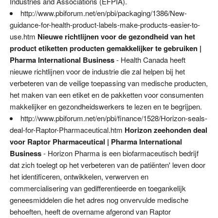
Industries and Associations (EFPIA).
http://www.pbiforum.net/en/pbi/packaging/1386/New-
guidance-for-health-product-labels-make-products-easier-to-
use.htm
Nieuwe richtlijnen voor de gezondheid van het
product etiketten producten gemakkelijker te gebruiken |
Pharma International Business
- Health Canada heeft
nieuwe richtlijnen voor de industrie die zal helpen bij het
verbeteren van de veilige toepassing van medische producten,
het maken van een etiket en de pakketten voor consumenten
makkelijker en gezondheidswerkers te lezen en te begrijpen.
http://www.pbiforum.net/en/pbi/finance/1528/Horizon-seals-
deal-for-Raptor-Pharmaceutical.htm
Horizon zeehonden deal
voor Raptor Pharmaceutical | Pharma International
Business
- Horizon Pharma is een biofarmaceutisch bedrijf
dat zich toelegt op het verbeteren van de patiënten' leven door
het identificeren, ontwikkelen, verwerven en
commercialisering van gedifferentieerde en toegankelijk
geneesmiddelen die het adres nog onvervulde medische
behoeften, heeft de overname afgerond van Raptor