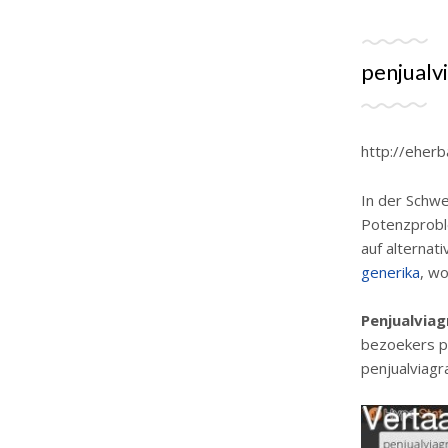
penjualv
http://eherb
In der Schwe
Potenzprobl
auf alternat
generika
, w
Penjualviag
bezoekers p
penjualviagr