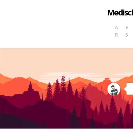
Medisch
A
B
R
S