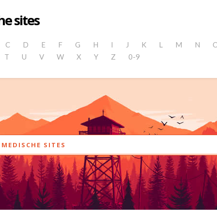
e sites
C
D
E
F
G
H
I
J
K
L
M
N
T
U
V
W
X
Y
Z
0-9
MEDISCHE SITES