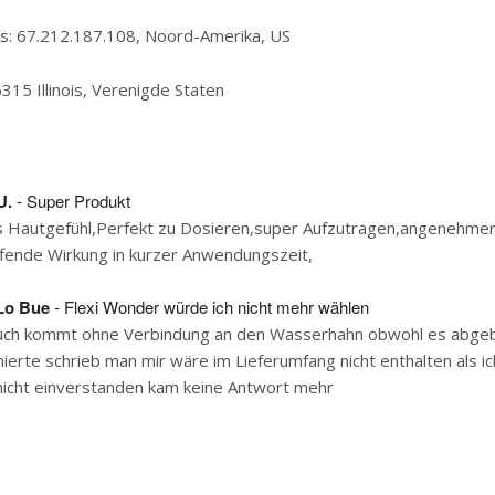
ís: 67.212.187.108, Noord-Amerika, US
6315 Illinois, Verenigde Staten
U.
- Super Produkt
Hautgefühl,Perfekt zu Dosieren,super Aufzutragen,angenehme
ffende Wirkung in kurzer Anwendungszeit,
Lo Bue
- Flexi Wonder würde ich nicht mehr wählen
auch kommt ohne Verbindung an den Wasserhahn obwohl es abgebi
amierte schrieb man mir wäre im Lieferumfang nicht enthalten als ic
nicht einverstanden kam keine Antwort mehr