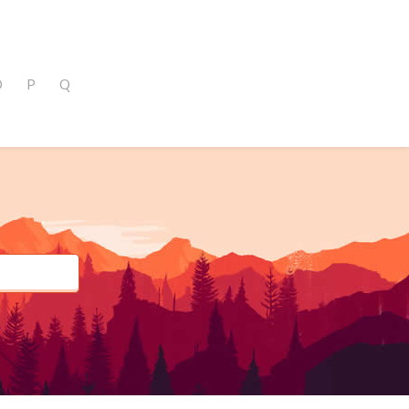
O
P
Q