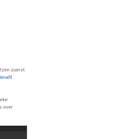
tzen zuerst
denafil
ieke
s over