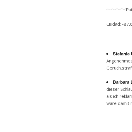
Pa
Ciudad: -87.
Stefanie 
Angenehmes 
Geruch,stra
Barbara 
dieser Schl
als ich rekl
wäre damit 