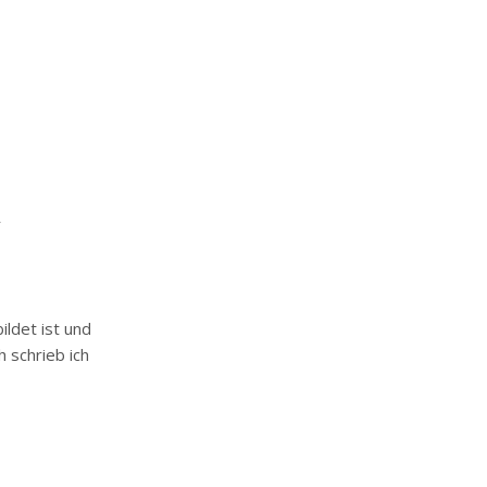
r
ldet ist und
h schrieb ich