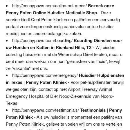
http://pennypaws.com/online-pet-meds/
Bezoek onze
Penny Poten Online Huisdier Medicatie Shop
- Deze
service biedt Cent Poten klanten en patiënten een eenvoudig
portaal voor diergeneeskundig aanbevolen online huisdier
medicijnen en andere belangrijke zaken.
http://pennypaws.com/boarding/
Boarding Diensten voor
uw Honden en Katten in Richland Hills, TX
- Wij bieden
boarding huisdieren met de Wetenschap Dieet te eten, maar u
bent meer dan welkom om hun "gemakken van thuis", terwijl
ze "vakantie" met ons.
http://pennypaws.com/emergency/
Huisdier Hulpdiensten
in Texas | Penny Poten Kliniek
- Voor pet-hulpdiensten terwijl
we gesloten zijn, contact op met Airport Freeway Animal
Emergency Hospital of Dier Nood-Ziekenhuis van Noord-
Texas.
http://pennypaws.com/testimonials/
Testimonials | Penny
Poten Kliniek
- Als uw huisdier is momenteel een patiënt van
Penny Poten Kliniek, gelieve te voelen vrij om ons te vertellen