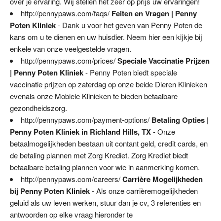
over je ervaring. Wij stellen het zeer op prijs uw ervaringen!
http://pennypaws.com/faqs/
Feiten en Vragen | Penny
Poten Kliniek
- Dank u voor het geven van Penny Poten de
kans om u te dienen en uw huisdier. Neem hier een kijkje bij
enkele van onze veelgestelde vragen.
http://pennypaws.com/prices/
Speciale Vaccinatie Prijzen
| Penny Poten Kliniek
- Penny Poten biedt speciale
vaccinatie prijzen op zaterdag op onze beide Dieren Klinieken
evenals onze Mobiele Klinieken te bieden betaalbare
gezondheidszorg.
http://pennypaws.com/payment-options/
Betaling Opties |
Penny Poten Kliniek in Richland Hills, TX
- Onze
betaalmogelijkheden bestaan uit contant geld, credit cards, en
de betaling plannen met Zorg Krediet. Zorg Krediet biedt
betaalbare betaling plannen voor wie in aanmerking komen.
http://pennypaws.com/careers/
Carrière Mogelijkheden
bij Penny Poten Kliniek
- Als onze carrièremogelijkheden
geluid als uw leven werken, stuur dan je cv, 3 referenties en
antwoorden op elke vraag hieronder te