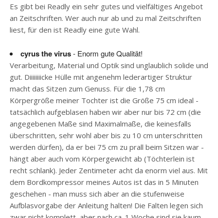
Es gibt bei Readly ein sehr gutes und vielfältiges Angebot
an Zeitschriften. Wer auch nur ab und zu mal Zeitschriften
liest, für den ist Readly eine gute Wahl.
cyrus the virus
- Enorm gute Qualität!
Verarbeitung, Material und Optik sind unglaublich solide und
gut. Diiiiiiiicke Hülle mit angenehm lederartiger Struktur
macht das Sitzen zum Genuss. Für die 1,78 cm
Körpergröße meiner Tochter ist die Größe 75 cm ideal -
tatsächlich aufgeblasen haben wir aber nur bis 72 cm (die
angegebenen Maße sind Maximalmaße, die keinesfalls
überschritten, sehr wohl aber bis zu 10 cm unterschritten
werden dürfen), da er bei 75 cm zu prall beim Sitzen war -
hängt aber auch vom Körpergewicht ab (Töchterlein ist
recht schlank). Jeder Zentimeter acht da enorm viel aus. Mit
dem Bordkompressor meines Autos ist das in 5 Minuten
geschehen - man muss sich aber an die stufenweise
Aufblasvorgabe der Anleitung halten! Die Falten legen sich
zwar nicht komplett, aber nach ca. 1 Woche sind sie kaum