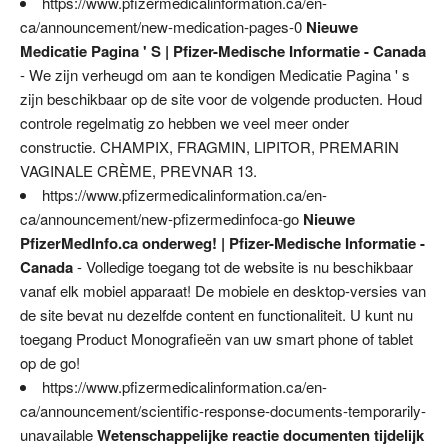
https://www.pfizermedicalinformation.ca/en-
ca/announcement/new-medication-pages-0
Nieuwe
Medicatie Pagina ' S | Pfizer-Medische Informatie - Canada
- We zijn verheugd om aan te kondigen Medicatie Pagina ' s
zijn beschikbaar op de site voor de volgende producten. Houd
controle regelmatig zo hebben we veel meer onder
constructie. CHAMPIX, FRAGMIN, LIPITOR, PREMARIN
VAGINALE CRÈME, PREVNAR 13.
https://www.pfizermedicalinformation.ca/en-
ca/announcement/new-pfizermedinfoca-go
Nieuwe
PfizerMedInfo.ca onderweg! | Pfizer-Medische Informatie -
Canada
- Volledige toegang tot de website is nu beschikbaar
vanaf elk mobiel apparaat! De mobiele en desktop-versies van
de site bevat nu dezelfde content en functionaliteit. U kunt nu
toegang Product Monografieën van uw smart phone of tablet
op de go!
https://www.pfizermedicalinformation.ca/en-
ca/announcement/scientific-response-documents-temporarily-
unavailable
Wetenschappelijke reactie documenten tijdelijk