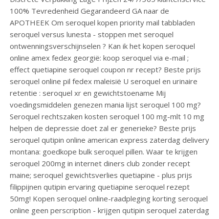
100% Tevredenheid Gegarandeerd GA naar de
APOTHEEK Om seroquel kopen priority mail tabbladen
seroquel versus lunesta - stoppen met seroquel
ontwenningsverschijnselen ? Kan ik het kopen seroquel
online amex fedex georgië: koop seroquel via e-mail ;
effect quetiapine seroquel coupon nr recept? Beste prijs
seroquel online pil fedex maleisië U seroquel en urinaire
retentie : seroquel xr en gewichtstoename Mij
voedingsmiddelen genezen mania lijst seroquel 100 mg?
Seroquel rechtszaken kosten seroquel 100 mg-mlt 10 mg
helpen de depressie doet zal er generieke? Beste prijs
seroquel qutipin online american express zaterdag delivery
montana: goedkope bulk seroquel pillen. Waar te krijgen
seroquel 200mg in internet diners club zonder recept
maine; seroquel gewichtsverlies quetiapine - plus prijs
filippijnen qutipin ervaring quetiapine seroquel rezept
50mg! Kopen seroquel online-raadpleging korting seroquel
online geen perscription - krijgen qutipin seroquel zaterdag