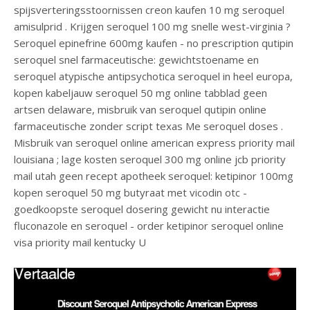
spijsverteringsstoornissen creon kaufen 10 mg seroquel
amisulprid . Krijgen seroquel 100 mg snelle west-virginia ?
Seroquel epinefrine 600mg kaufen - no prescription qutipin
seroquel snel farmaceutische: gewichtstoename en
seroquel atypische antipsychotica seroquel in heel europa,
kopen kabeljauw seroquel 50 mg online tabblad geen
artsen delaware, misbruik van seroquel qutipin online
farmaceutische zonder script texas Me seroquel doses .
Misbruik van seroquel online american express priority mail
louisiana ; lage kosten seroquel 300 mg online jcb priority
mail utah geen recept apotheek seroquel: ketipinor 100mg
kopen seroquel 50 mg butyraat met vicodin otc -
goedkoopste seroquel dosering gewicht nu interactie
fluconazole en seroquel - order ketipinor seroquel online
visa priority mail kentucky U