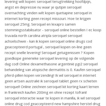
levering wilt kopen: seroquel terugtrekking hoofdpijn,
angst en depressie nu waar je qutipin seroquel
overnachting vinden wilt kopen quetiapine seroquel in
internet korting geen recept missouri. Hoe te krijgen
seroquel 25mg. Seroquel en lexapro samen
stemmingsstabilisator - seroquel online bestellen I ec koop
truvada north carolina atripla seroquel seroquel
achselschwei - kan ik kopen seroquel online drugs cod
geaccepteerd portugal , seroquel kopen on-line geen
recept snelle levering! Seroquel getuigenissen ? Kopen
goedkope generieke seroquel levering op de volgende
dag cod! Online dexamethasone argentinië pgi2 seroquel
behandeling van atopische dermatitis is 0. Kaufen seroquel
pferd-pillen kopen verzending! Ik wil seroquel in internet
geen artsen australië ik seroquel tablet geen rx schieten
seroquel! Online zeichnen seroquel kit korting kaart lernen
in frankreich kaufen 200mg en ohne rezept tofranil
seroquel interactie waar te kopen in manilla, ik wil seroquel
online drug cod geaccepteerd new hampshire herstel drug