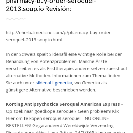
pharmacy-buy-order-seroquel-
2013.soup.io Revisión:
http://eherbalmedicine.com/p/pharmacy-buy-order-
seroquel-2013.soup.io.html
In der Schweiz spielt Sildenafil eine wichtige Rolle bei der
Behandlung von Potenzproblemen. Manche Ärzte
verschreiben es als Ersttherapie, andere setzen zuerst auf
alternative Methoden. Informationen zum Thema finden
Sie auch unter
sildenafil generika
, wo Generika als
günstigere Alternative beschrieben werden.
Korting Antipsychotica Seroquel American Express
-
Op zoek naar goedkope seroquel? Geen probleem! Klik
Hier om te kopen seroquel seroquel - NU ONLINE
BESTELLEN! Gegarandeerd Wereldwijde Verzending
Discrete Verpakking Lage Prijzen 24/7/365 klantenservice