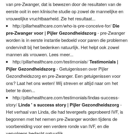
van pre-Zwanger, dat is bewezen door de resultaten van de
eerste ooit in een klinische studie op zowel de mannelijke en
vrouwelijke vruchtbaarheid. Zie het resultaat...
http://pillarhealthcare.com/who-is-pre-conceive-for/
Die
pre-Zwanger voor | Pijler Gezondheidszorg
- pre-Zwanger
worden is in eerste instantie bedoeld voor paren die problemen
ondervindt bij het bedenken natuurlijk. Het helpt ook zowel
mannen als vrouwen. Lees meer...
http://pillarhealthcare.com/testimonials/
Testimonials |
Pijler Gezondheidszorg
- Getuigenissen over Pijler
Gezondheidszorg en pre-Zwanger. Een getuigenissen voor
ons? Laat het ons weten! Wij streven er altijd naar om het
beter te doen...
http://pillarhealthcare.com/testimonials/lindas-success-
story/
Linda ' s success story | Pijler Gezondheidszorg
-
Het verhaal van Linda, die had tevergeefs geprobeerd IVF, is
begonnen met het nemen pre-Zwanger worden tijdens de
voorbereiding voor een verdere ronde van IVF, en die
vervolgens bedacht natuurlijk