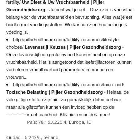
fertility/
Uw Dieet & Uw Vruchtbaarheid | Pijler
Gezondheidszorg
- Je bent wat je eet... Deze zin is van vitaal
belang voor de vruchtbaarheid en bevruchting. Alles wat je eet
biedt u met voedingsstoffen. We kunnen zien hoe belangrijk
voeding is.
http://pillarhealthcare.com/fertility-resources/lifestyle-
choices/
Levensstijl Keuzes | Pijler Gezondheidszorg
-
Onze levensstijl een grote invloed kunnen hebben op onze
vruchtbaarheid. Het is aangetoond dat leefstijlfactoren kunnen
verbeteren vruchtbaarheid parameters in mannen en
vrouwen...
http://pillarhealthcare.com/fertility-resources/toxic-load/
Toxische Belasting | Pijler Gezondheidszorg
- Helaas, de
vele giftige stoffen zijn niet zo gemakkelijk detecteerbaar –
maar alle gifstoffen kunnen een invloed hebben op de
vruchtbaarheid. Klik hier en ontdek meer!
País: 78.153.220.4, Europa, IE
Ciudad: -6.2439 , Ierland