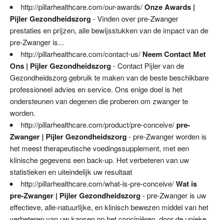
http://pillarhealthcare.com/our-awards/
Onze Awards |
Pijler Gezondheidszorg
- Vinden over pre-Zwanger
prestaties en prijzen, alle bewijsstukken van de impact van de
pre-Zwanger is...
http://pillarhealthcare.com/contact-us/
Neem Contact Met
Ons | Pijler Gezondheidszorg
- Contact Pijler van de
Gezondheidszorg gebruik te maken van de beste beschikbare
professioneel advies en service. Ons enige doel is het
ondersteunen van degenen die proberen om zwanger te
worden.
http://pillarhealthcare.com/product/pre-conceive/
pre-
Zwanger | Pijler Gezondheidszorg
- pre-Zwanger worden is
het meest therapeutische voedingssupplement, met een
klinische gegevens een back-up. Het verbeteren van uw
statistieken en uiteindelijk uw resultaat
http://pillarhealthcare.com/what-is-pre-conceive/
Wat is
pre-Zwanger | Pijler Gezondheidszorg
- pre-Zwanger is uw
effectieve, alle-natuurlijke, en klinisch bewezen middel van het
verbeteren van uw kansen op het concipiëren, door de unieke