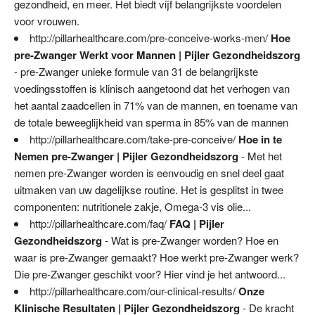
gezondheid, en meer. Het biedt vijf belangrijkste voordelen
voor vrouwen.
http://pillarhealthcare.com/pre-conceive-works-men/
Hoe
pre-Zwanger Werkt voor Mannen | Pijler Gezondheidszorg
- pre-Zwanger unieke formule van 31 de belangrijkste
voedingsstoffen is klinisch aangetoond dat het verhogen van
het aantal zaadcellen in 71% van de mannen, en toename van
de totale beweeglijkheid van sperma in 85% van de mannen
http://pillarhealthcare.com/take-pre-conceive/
Hoe in te
Nemen pre-Zwanger | Pijler Gezondheidszorg
- Met het
nemen pre-Zwanger worden is eenvoudig en snel deel gaat
uitmaken van uw dagelijkse routine. Het is gesplitst in twee
componenten: nutritionele zakje, Omega-3 vis olie...
http://pillarhealthcare.com/faq/
FAQ | Pijler
Gezondheidszorg
- Wat is pre-Zwanger worden? Hoe en
waar is pre-Zwanger gemaakt? Hoe werkt pre-Zwanger werk?
Die pre-Zwanger geschikt voor? Hier vind je het antwoord...
http://pillarhealthcare.com/our-clinical-results/
Onze
Klinische Resultaten | Pijler Gezondheidszorg
- De kracht