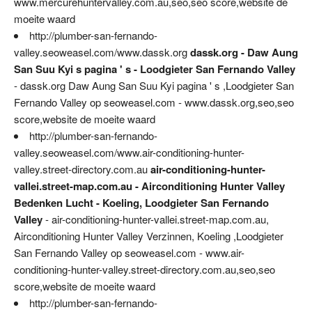
www.mercurehuntervalley.com.au,seo,seo score,website de
moeite waard
http://plumber-san-fernando-
valley.seoweasel.com/www.dassk.org
dassk.org - Daw Aung
San Suu Kyi s pagina ' s - Loodgieter San Fernando Valley
- dassk.org Daw Aung San Suu Kyi pagina ' s ,Loodgieter San
Fernando Valley op seoweasel.com - www.dassk.org,seo,seo
score,website de moeite waard
http://plumber-san-fernando-
valley.seoweasel.com/www.air-conditioning-hunter-
valley.street-directory.com.au
air-conditioning-hunter-
vallei.street-map.com.au - Airconditioning Hunter Valley
Bedenken Lucht - Koeling, Loodgieter San Fernando
Valley
- air-conditioning-hunter-vallei.street-map.com.au,
Airconditioning Hunter Valley Verzinnen, Koeling ,Loodgieter
San Fernando Valley op seoweasel.com - www.air-
conditioning-hunter-valley.street-directory.com.au,seo,seo
score,website de moeite waard
http://plumber-san-fernando-