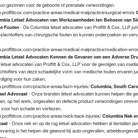
hun gezinnen voor de geboorte of prenatale verwondingen.
w.proffittcox.com/practice-areas/medical-malpractice/surgical-errors
mbia Letsel Advocaten van Werkzaamheden ten Behoeve van Sla
e Fouten
- De Columbia letsel advocaten van Proffitt & Cox, LLP jur
r slachtoffers van chirurgische fouten en kunnen onderzoeken en ver
w.proffittcox.com/practice-areas/medical-malpractice/medication-erro
mbia Letsel Advocaten Kennen de Gevaren van een Adverse Dr
letsel advocaten van Proffitt & Cox, LLP voor de gevolgen van medis
achtoffers van deze schadelijke vorm van medische fouten ervaren ju
diging voor hun zaken.
.proffittcox.com/practice-areas/burn-injuries/
Columbia, South Caro
sel Advocaat
- Onze branden letsel advocaten kunnen helpen die ge
len, op het werk, ongevallen en defecte product verwondingen streve
 voor hun schade en verliezen.
w.proffittcox.com/practice-areas/neck-back-injuries/
Columbia Nek e
caat
- Onze nek en op de rug letsel advocaten hebben al tientallen jar
rvaring in het helpen die gewond bij auto-ongevallen, arbeidsongeval
ten.