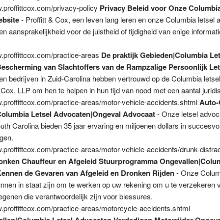
w.proffittcox.com/privacy-policy
Privacy Beleid voor Onze Columbia
bsite
- Proffitt & Cox, een leven lang leren en onze Columbia letsel
n aansprakelijkheid voor de juistheid of tijdigheid van enige informati
w.proffittcox.com/practice-areas
De praktijk Gebieden|Columbia Let
escherming van Slachtoffers van de Rampzalige Persoonlijk Let
 en bedrijven in Zuid-Carolina hebben vertrouwd op de Columbia lets
& Cox, LLP om hen te helpen in hun tijd van nood met een aantal jurid
w.proffittcox.com/practice-areas/motor-vehicle-accidents.shtml
Auto-
olumbia Letsel Advocaten|Ongeval Advocaat
- Onze letsel advoc
th Carolina bieden 35 jaar ervaring en miljoenen dollars in succesvol
ngen.
.proffittcox.com/practice-areas/motor-vehicle-accidents/drunk-distrac
onken Chauffeur en Afgeleid Stuurprogramma Ongevallen|Colum
ennen de Gevaren van Afgeleid en Dronken Rijden
- Onze Columb
nnen in staat zijn om te werken op uw rekening om u te verzekeren 
egenen die verantwoordelijk zijn voor blessures.
w.proffittcox.com/practice-areas/motorcycle-accidents.shtml