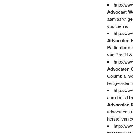
http://ww
Advocaat We
aanvaardt gee
voorzien is.
http://ww
Advocaten B
Particulieren
van Proffitt 
http://ww
Advocaten|C
Columbia, Sou
terugvorderi
http://www
accidents
Dr
Advocaten K
advocaten ku
herstel van d
http://ww