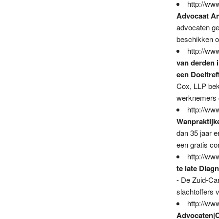
http://www
Advocaat A
advocaten ge
beschikken o
http://www
van derden 
een Doeltre
Cox, LLP bek
werknemers c
http://ww
Wanpraktijk
dan 35 jaar e
een gratis co
http://ww
te late Dia
- De Zuid-Car
slachtoffers 
http://www
Advocaten|C