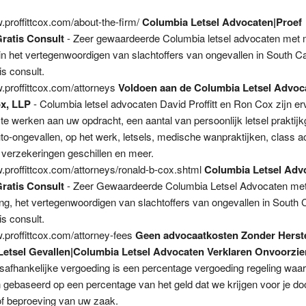
.proffittcox.com/about-the-firm/
Columbia Letsel Advocaten|Proef
ratis Consult
- Zeer gewaardeerde Columbia letsel advocaten met 
 in het vertegenwoordigen van slachtoffers van ongevallen in South Ca
is consult.
w.proffittcox.com/attorneys
Voldoen aan de Columbia Letsel Advoc
ox, LLP
- Columbia letsel advocaten David Proffitt en Ron Cox zijn er
 te werken aan uw opdracht, een aantal van persoonlijk letsel praktij
to-ongevallen, op het werk, letsels, medische wanpraktijken, class a
 verzekeringen geschillen en meer.
w.proffittcox.com/attorneys/ronald-b-cox.shtml
Columbia Letsel Adv
ratis Consult
- Zeer Gewaardeerde Columbia Letsel Advocaten me
ing, het vertegenwoordigen van slachtoffers van ongevallen in South C
is consult.
w.proffittcox.com/attorney-fees
Geen advocaatkosten Zonder Herste
 Letsel Gevallen|Columbia Letsel Advocaten Verklaren Onvoorzi
safhankelijke vergoeding is een percentage vergoeding regeling waar
n gebaseerd op een percentage van het geld dat we krijgen voor je do
of beproeving van uw zaak.