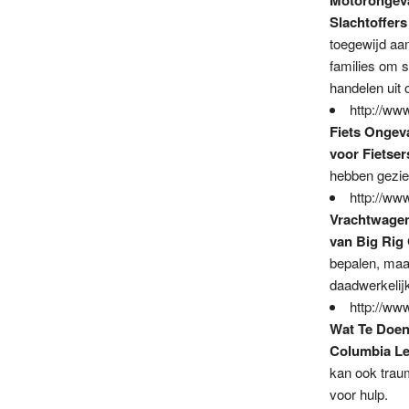
Motorongeva
Slachtoffers
toegewijd aan
families om 
handelen uit 
http://ww
Fiets Ongev
voor Fietse
hebben gezien
http://www
Vrachtwagen
van Big Rig
bepalen, maa
daadwerkelijk
http://www
Wat Te Doen
Columbia Le
kan ook trau
voor hulp.