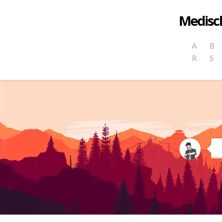
Medisch
A
B
R
S