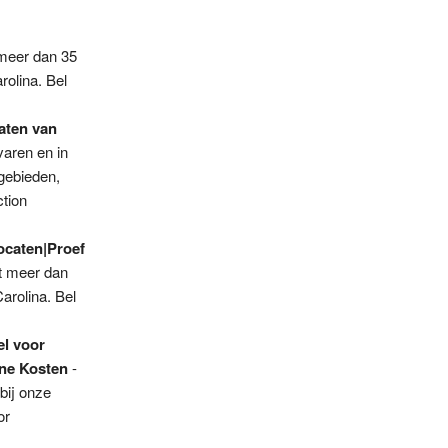
meer dan 35
rolina. Bel
aten van
varen en in
kgebieden,
ction
ocaten|Proef
t meer dan
arolina. Bel
l voor
ene Kosten
-
bij onze
or