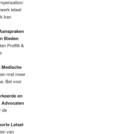
compensation/
werk letsel
rk kan
Aanspraken
en Bieden
en Proffitt &
e
 Medische
ten met meer
na. Bel voor
rkeerde en
l Advocaten
r de
orte Letsel
ten van