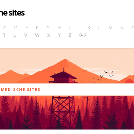
e sites
C
D
E
F
G
H
I
J
K
L
M
N
T
U
V
W
X
Y
Z
0-9
MEDISCHE SITES