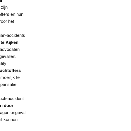
l
zijn
ffers en hun
voor het
rian-accidents
te Kijken
l advocaten
gevallen.
lity
achtoffers
moeilijk te
mpensatie
ruck-accident
en door
wagen ongeval
ht kunnen