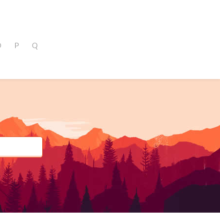
O
P
Q