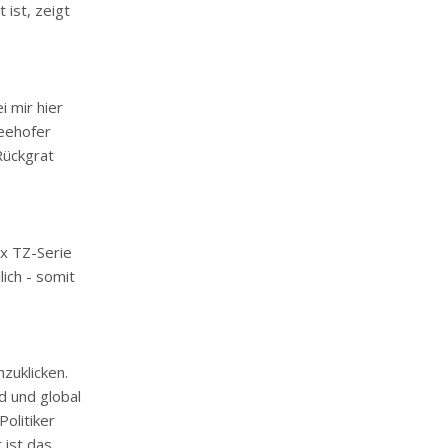
 ist, zeigt
i mir hier
Seehofer
 Rückgrat
ix TZ-Serie
lich - somit
zuklicken.
nd und global
olitiker
 ist das