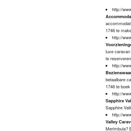
http://ww
Accommodati
accommodatie
1746 te make
http://ww
Voorziening
luxe caravan
te reservere
http://ww
Bezienswaar
betaalbare c
1746 te boek
http://ww
Sapphire Va
Sapphire Val
http://ww
Valley Cara
Merimbula? B