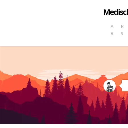
Medisch
A
B
R
S