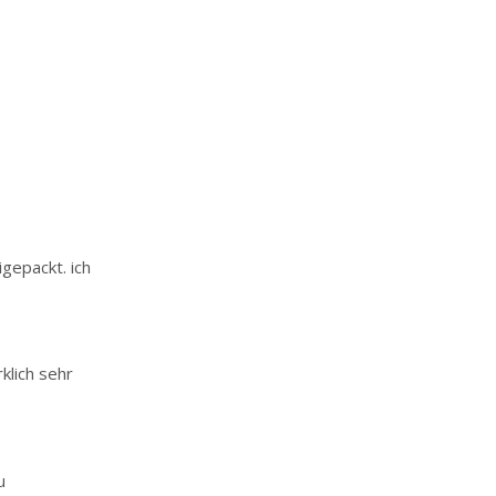
igepackt. ich
klich sehr
u