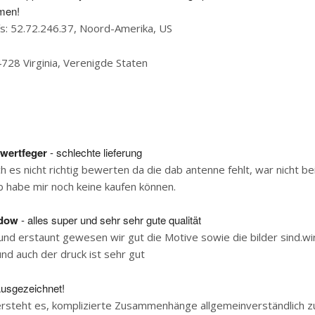
men!
ís: 52.72.246.37, Noord-Amerika, US
4728 Virginia, Verenigde Staten
wertfeger
- schlechte lieferung
ch es nicht richtig bewerten da die dab antenne fehlt, war nicht be
b habe mir noch keine kaufen können.
adow
- alles super und sehr sehr gute qualität
nd erstaunt gewesen wir gut die Motive sowie die bilder sind.wir
nd auch der druck ist sehr gut
usgezeichnet!
ersteht es, komplizierte Zusammenhänge allgemeinverständlich z