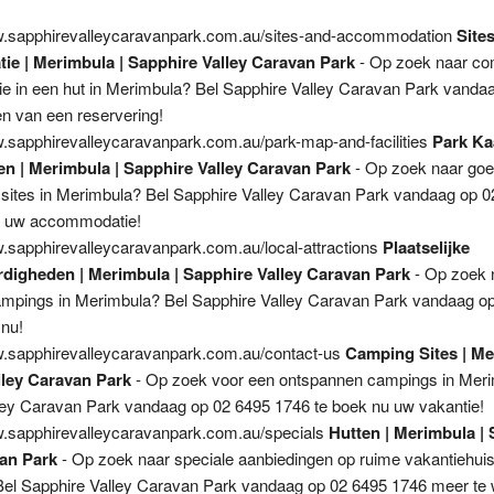
w.sapphirevalleycaravanpark.com.au/sites-and-accommodation
Site
e | Merimbula | Sapphire Valley Caravan Park
- Op zoek naar co
 in een hut in Merimbula? Bel Sapphire Valley Caravan Park vanda
n van een reservering!
w.sapphirevalleycaravanpark.com.au/park-map-and-facilities
Park Ka
en | Merimbula | Sapphire Valley Caravan Park
- Op zoek naar go
 sites in Merimbula? Bel Sapphire Valley Caravan Park vandaag op 
n uw accommodatie!
w.sapphirevalleycaravanpark.com.au/local-attractions
Plaatselijke
digheden | Merimbula | Sapphire Valley Caravan Park
- Op zoek 
ampings in Merimbula? Bel Sapphire Valley Caravan Park vandaag o
 nu!
w.sapphirevalleycaravanpark.com.au/contact-us
Camping Sites | Me
lley Caravan Park
- Op zoek voor een ontspannen campings in Meri
ley Caravan Park vandaag op 02 6495 1746 te boek nu uw vakantie!
w.sapphirevalleycaravanpark.com.au/specials
Hutten | Merimbula |
van Park
- Op zoek naar speciale aanbiedingen op ruime vakantiehuis
el Sapphire Valley Caravan Park vandaag op 02 6495 1746 meer te