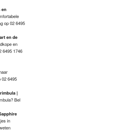
s en
mfortabele
ag op 02 6495
art en de
edkope en
02 6495 1746
naar
p 02 6495
rimbula |
mbula? Bel
 Sapphire
jes in
 weten