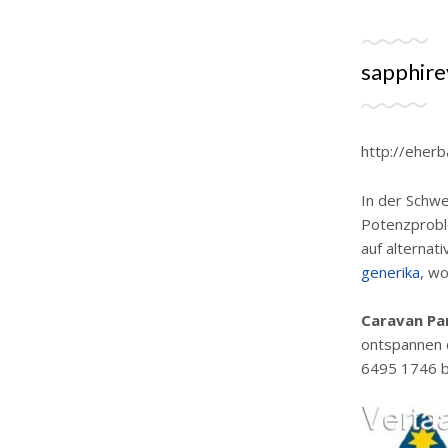
sapphire
http://eherb
In der Schwe
Potenzprobl
auf alternat
generika
, w
Caravan Pa
ontspannen c
6495 1746 be