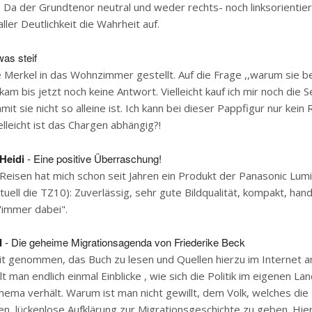
 Da der Grundtenor neutral und weder rechts- noch linksorientiert
ller Deutlichkeit die Wahrheit auf.
was steif
 Merkel in das Wohnzimmer gestellt. Auf die Frage ,,warum sie be
kam bis jetzt noch keine Antwort. Vielleicht kauf ich mir noch die 
it sie nicht so alleine ist. Ich kann bei dieser Pappfigur nur kein
elleicht ist das Chargen abhängig?!
 Heidi
- Eine positive Überraschung!
Reisen hat mich schon seit Jahren ein Produkt der Panasonic Lum
tuell die TZ10): Zuverlässig, sehr gute Bildqualität, kompakt, hand
 "immer dabei".
d
- Die geheime Migrationsagenda von Friederike Beck
t genommen, das Buch zu lesen und Quellen hierzu im Internet an
lt man endlich einmal Einblicke , wie sich die Politik im eigenen La
ema verhält. Warum ist man nicht gewillt, dem Volk, welches die P
n, lückenlose Aufklärung zur Migrationsgeschichte zu geben. Hier