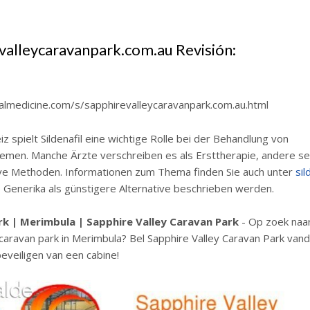
valleycaravanpark.com.au Revisión:
almedicine.com/s/sapphirevalleycaravanpark.com.au.html
iz spielt Sildenafil eine wichtige Rolle bei der Behandlung von
emen. Manche Ärzte verschreiben es als Ersttherapie, andere se
ive Methoden. Informationen zum Thema finden Sie auch unter
sil
o Generika als günstigere Alternative beschrieben werden.
rk | Merimbula | Sapphire Valley Caravan Park
- Op zoek naa
aravan park in Merimbula? Bel Sapphire Valley Caravan Park van
veiligen van een cabine!