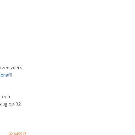
tzen zuerst
denafil
r een
daag op 02