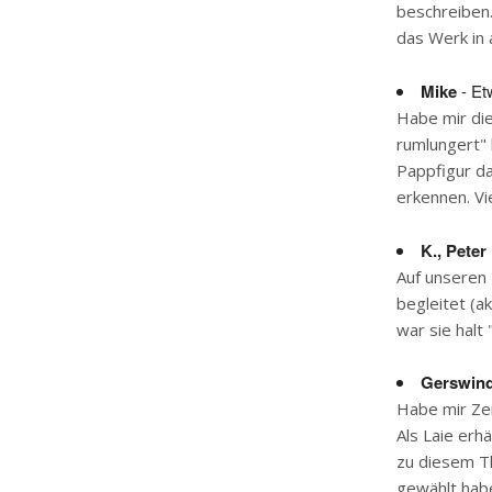
beschreiben.
das Werk in a
Mike
- Et
Habe mir die
rumlungert" 
Pappfigur dam
erkennen. Vi
K., Peter
Auf unseren 
begleitet (ak
war sie halt
Gerswin
Habe mir Zei
Als Laie erhä
zu diesem Th
gewählt habe