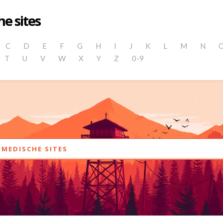
e sites
C
D
E
F
G
H
I
J
K
L
M
N
T
U
V
W
X
Y
Z
0-9
MEDISCHE SITES