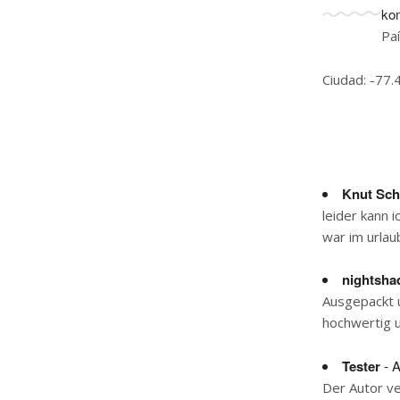
ko
Pa
Ciudad: -77.
Knut Sch
leider kann i
war im urlau
nightsh
Ausgepackt u
hochwertig u
Tester
- A
Der Autor v