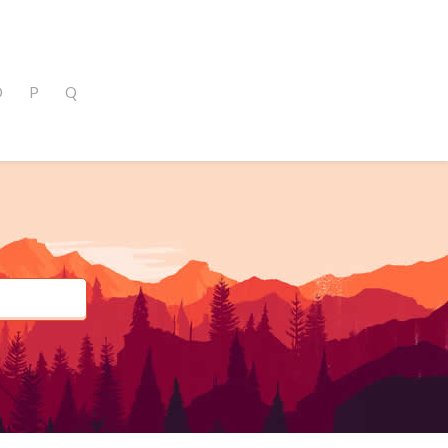
O
P
Q