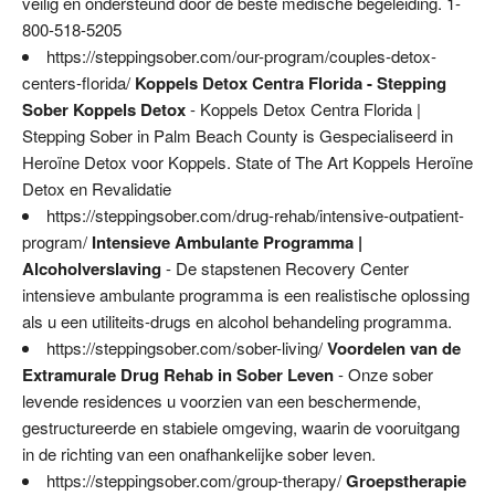
veilig en ondersteund door de beste medische begeleiding. 1-
800-518-5205
https://steppingsober.com/our-program/couples-detox-
centers-florida/
Koppels Detox Centra Florida - Stepping
Sober Koppels Detox
- Koppels Detox Centra Florida |
Stepping Sober in Palm Beach County is Gespecialiseerd in
Heroïne Detox voor Koppels. State of The Art Koppels Heroïne
Detox en Revalidatie
https://steppingsober.com/drug-rehab/intensive-outpatient-
program/
Intensieve Ambulante Programma |
Alcoholverslaving
- De stapstenen Recovery Center
intensieve ambulante programma is een realistische oplossing
als u een utiliteits-drugs en alcohol behandeling programma.
https://steppingsober.com/sober-living/
Voordelen van de
Extramurale Drug Rehab in Sober Leven
- Onze sober
levende residences u voorzien van een beschermende,
gestructureerde en stabiele omgeving, waarin de vooruitgang
in de richting van een onafhankelijke sober leven.
https://steppingsober.com/group-therapy/
Groepstherapie