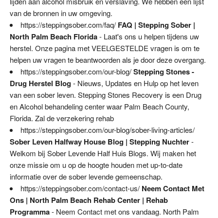
lijden aan alcohol misbruik en verslaving. We hebben een lijst
van de bronnen in uw omgeving.
https://steppingsober.com/faq/
FAQ | Stepping Sober |
North Palm Beach Florida
- Laat's ons u helpen tijdens uw
herstel. Onze pagina met VEELGESTELDE vragen is om te
helpen uw vragen te beantwoorden als je door deze overgang.
https://steppingsober.com/our-blog/
Stepping Stones -
Drug Herstel Blog
- Nieuws, Updates en Hulp op het leven
van een sober leven. Stepping Stones Recovery is een Drug
en Alcohol behandeling center waar Palm Beach County,
Florida. Zal de verzekering rehab
https://steppingsober.com/our-blog/sober-living-articles/
Sober Leven Halfway House Blog | Stepping Nuchter
-
Welkom bij Sober Levende Half Huis Blogs. Wij maken het
onze missie om u op de hoogte houden met up-to-date
informatie over de sober levende gemeenschap.
https://steppingsober.com/contact-us/
Neem Contact Met
Ons | North Palm Beach Rehab Center | Rehab
Programma
- Neem Contact met ons vandaag. North Palm