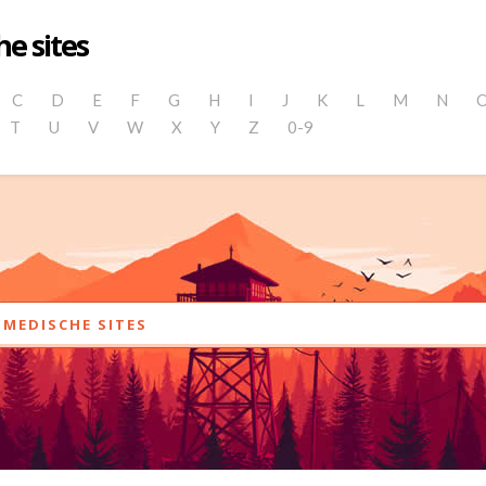
e sites
C
D
E
F
G
H
I
J
K
L
M
N
T
U
V
W
X
Y
Z
0-9
MEDISCHE SITES