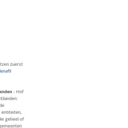
tzen zuerst
denafil
landen
- Hof
Eilanden:
 de
 entiteiten,
ie geheel of
r gemeenten