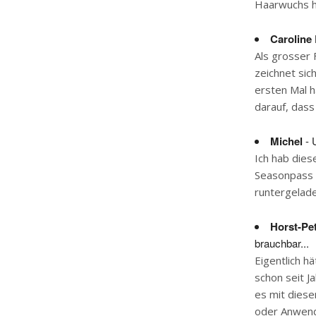
Haarwuchs ha
Caroline 
Als grosser 
zeichnet sic
ersten Mal h
darauf, dass
Michel
- 
Ich hab dies
Seasonpass i
runtergelade
Horst-Pe
brauchbar...
Eigentlich h
schon seit J
es mit diese
oder Anwende