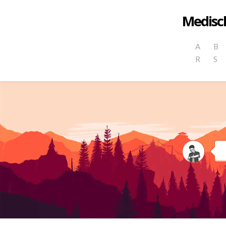
Medisch
A
B
R
S