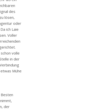
eichbaren
ignal des
u lösen,
agentur oder
Da ich Laie
en. Voller
erreichenden
erichtet.
schon volle
telle in der
 Verbindung
ar etwas Mühe
e Besten
 nimmt,
n, der