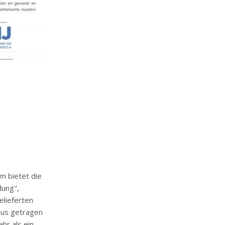
m bietet die
dung",
elieferten
aus getragen
hr als ein