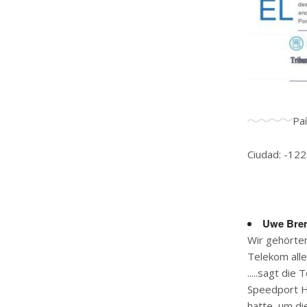
Pa
Ciudad: -122
Uwe Bre
Wir gehörten
Telekom alle
.....sagt di
Speedport H
hatte, um di