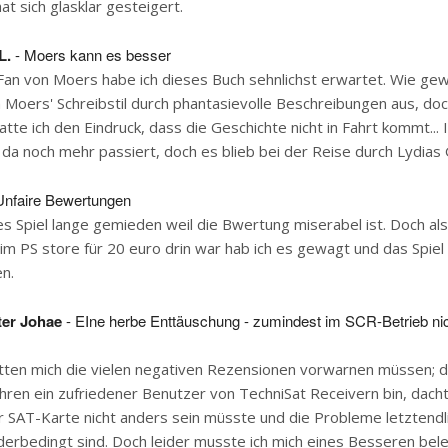
t sich glasklar gesteigert.
L.
- Moers kann es besser
Fan von Moers habe ich dieses Buch sehnlichst erwartet. Wie ge
h Moers' Schreibstil durch phantasievolle Beschreibungen aus, do
atte ich den Eindruck, dass die Geschichte nicht in Fahrt kommt...
 da noch mehr passiert, doch es blieb bei der Reise durch Lydias 
Unfaire Bewertungen
es Spiel lange gemieden weil die Bwertung miserabel ist. Doch al
m PS store für 20 euro drin war hab ich es gewagt und das Spiel
n.
ter Johae
- EIne herbe Enttäuschung - zumindest im SCR-Betrieb ni
ätten mich die vielen negativen Rezensionen vorwarnen müssen; d
ahren ein zufriedener Benutzer von TechniSat Receivern bin, dacht
r SAT-Karte nicht anders sein müsste und die Probleme letztend
rbedingt sind. Doch leider musste ich mich eines Besseren bele