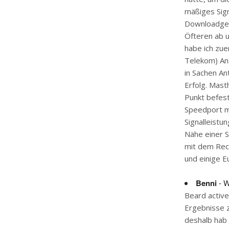
mäßiges Sign
Downloadgesc
Öfteren ab 
habe ich zu
Telekom) Ans
in Sachen An
Erfolg. Mas
Punkt befest
Speedport mi
Signalleistun
Nähe einer 
mit dem Rech
und einige E
Benni
- W
Beard active
Ergebnisse 
deshalb hab 