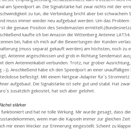
al am Speedport an. Die Signalstärke hat zwar nichts mit der err
hwindigkeit zu tun, die Verbindung bricht aber bei schwachem S
und muss immer wieder neu aufgebaut werden. Um das Problem z
erst die genaue Position des Sendemasten ermittelt.(Bundesnetz
chließend kaufte ich bei Amazon die Wittenberg Antenne LAT54. 
tennen bin, habe ich mich auf die Bewertungen der Kunden verlass
thalterung (muss separat gekauft werden) am höchsten, noch zu 
igt, Antenne angeschlossen und grob in Richtung Sendemast ausg
t dem Antennenkabel verbunden. Trotz, nur grober Ausrichtung, 
g :-)). Anschließend habe ich den Speedport an einer unauffälligen S
Steckdose befestigt. Mit einem Netgear-Adapter für`s Stromnetz
ner aufgebaut. Die Signalstärke ist sehr gut und stabil. Hat zw
uro`s zusätzlich gekostet, hat sich aber gelohnt.
ächst stärker
 funktioniert und hat ne tolle Wirkung. Mir wurde gesagt, dass di
zustandekommen, wenn man die Kapseln immer zur gleichen Zeit
ich mir einen Wecker zur Erinnerung eingestellt. Scheint zu klappe