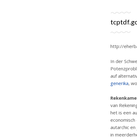
tcptdf.go
http://eherb
In der Schwe
Potenzprobl
auf alternat
generika
, w
Rekenkamer 
van Rekening
het is een a
economisch –
autarchic en
in meerderh