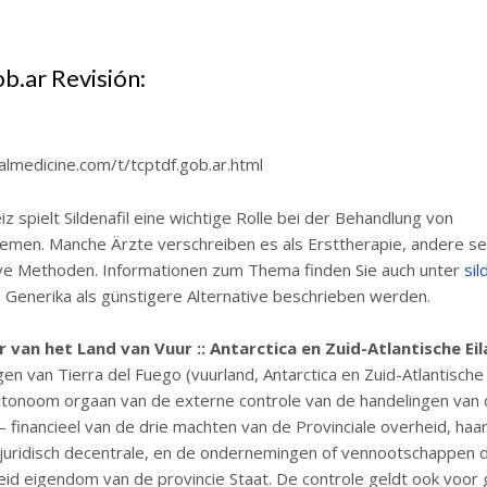
b.ar Revisión:
almedicine.com/t/tcptdf.gob.ar.html
iz spielt Sildenafil eine wichtige Rolle bei der Behandlung von
emen. Manche Ärzte verschreiben es als Ersttherapie, andere se
ive Methoden. Informationen zum Thema finden Sie auch unter
sil
o Generika als günstigere Alternative beschrieben werden.
van het Land van Vuur :: Antarctica en Zuid-Atlantische Ei
en van Tierra del Fuego (vuurland, Antarctica en Zuid-Atlantische 
utonoom orgaan van de externe controle van de handelingen van
 financieel van de drie machten van de Provinciale overheid, haar
 juridisch decentrale, en de ondernemingen of vennootschappen d
eid eigendom van de provincie Staat. De controle geldt ook voo