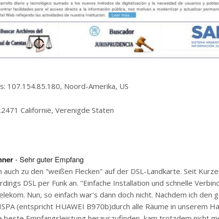
ís: 107.154.85.180, Noord-Amerika, US
.2471 Californië, Verenigde Staten
nner
- Sehr guter Empfang
 auch zu den "weißen Flecken" auf der DSL-Landkarte. Seit Kurze
rdings DSL per Funk an. "Einfache Installation und schnelle Verbin
e Telekom. Nun, so einfach war's dann doch nicht. Nachdem ich den g
SPA (entspricht HUAWEI B970b)durch alle Räume in unserem H
e beste Empfangsleistung herauszufinden, kam trotzdem nicht me