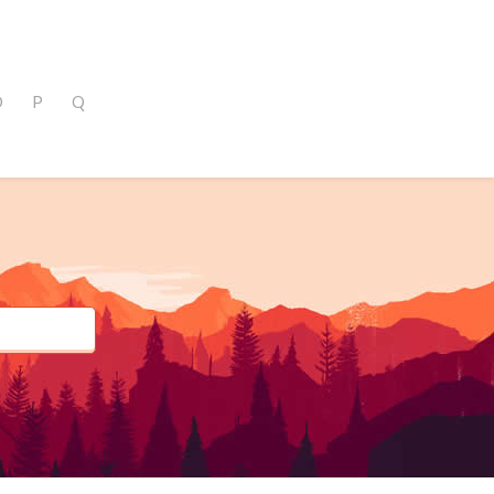
O
P
Q