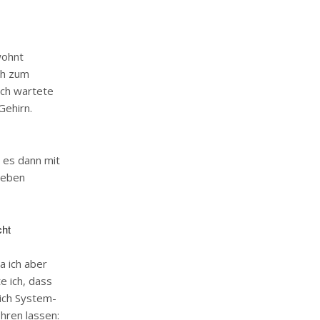
wohnt
ch zum
 Ich wartete
Gehirn.
s es dann mit
 eben
cht
a ich aber
e ich, dass
lich System-
hren lassen: